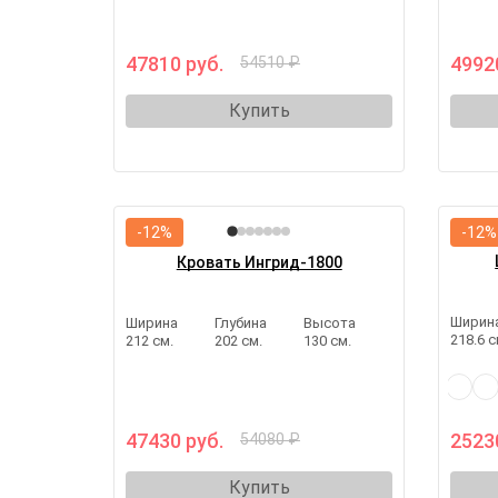
47810 руб.
4992
54510 ₽
Купить
-12%
-12%
Кровать Ингрид-1800
Ширин
Ширина
Глубина
Высота
218.6 с
212 см.
202 см.
130 см.
47430 руб.
2523
54080 ₽
Купить