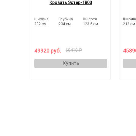
Кровать Эстер-1800
Ширина
Глубина
Высота
Ширин
232 см.
204 см.
123.5 см.
212 см
49920 руб.
4589
60410 ₽
Купить