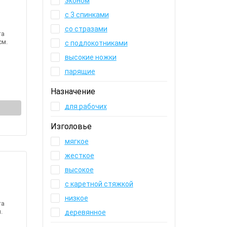
эконом
с 3 спинками
со стразами
та
см.
с подлокотниками
высокие ножки
парящие
Назначение
для рабочих
Изголовье
мягкое
жесткое
высокое
с каретной стяжкой
низкое
та
.
деревянное