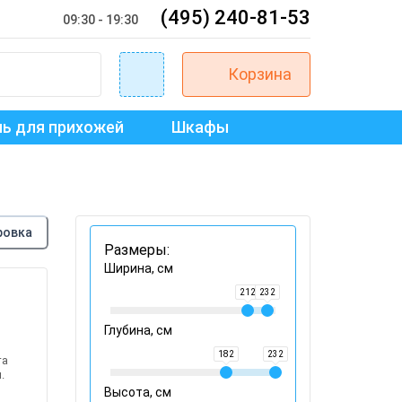
(495) 240-81-53
09:30 - 19:30
Корзина
ь для прихожей
Шкафы
ровка
Размеры:
Ширина, см
212
232
Глубина, см
182
232
та
.
Высота, см