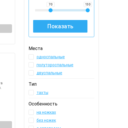
70
130
Места
односпальные
полутороспальные
двуспальные
та
Тип
.
тахты
Особенность
на ножках
без ножек