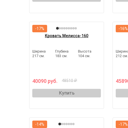
-17%
-16%
Кровать Мелисса-160
Ширина
Глубина
Высота
Ширин
217 см.
183 см.
104 см.
212 см
40090 руб.
4589
48510 ₽
Купить
-14%
-17%