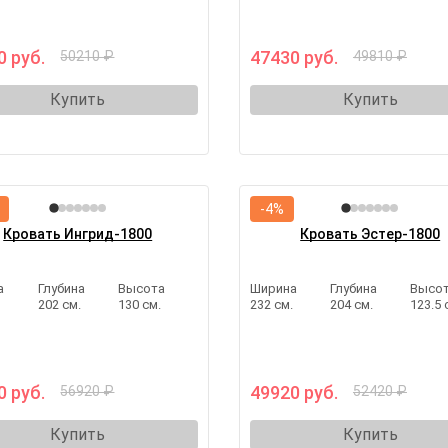
0 руб.
47430 руб.
50210 ₽
49810 ₽
Купить
Купить
-4%
Кровать Ингрид-1800
Кровать Эстер-1800
а
Глубина
Высота
Ширина
Глубина
Высо
.
202 см.
130 см.
232 см.
204 см.
123.5 
0 руб.
49920 руб.
56920 ₽
52420 ₽
Купить
Купить