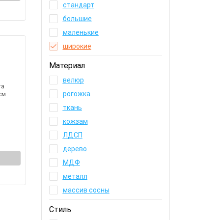
стандарт
большие
маленькие
широкие
Материал
велюр
та
рогожка
см.
ткань
кожзам
ЛДСП
дерево
МДФ
металл
массив сосны
Стиль