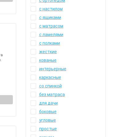
с ортопедом
с настилом
с ящиками
с матрасом
с ламелями
с полками
жесткие
та
.
кованые
интерьерные
каркасные
со спинкой
без матраса
для дачи
боковые
угловые
простые