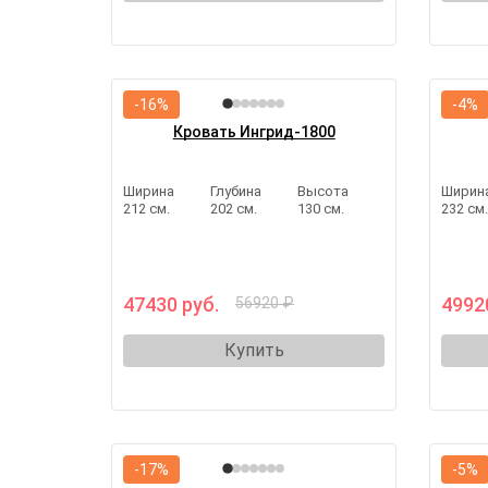
-16%
-4%
Кровать Ингрид-1800
Ширина
Глубина
Высота
Ширин
212 см.
202 см.
130 см.
232 см
47430 руб.
4992
56920 ₽
Купить
-17%
-5%