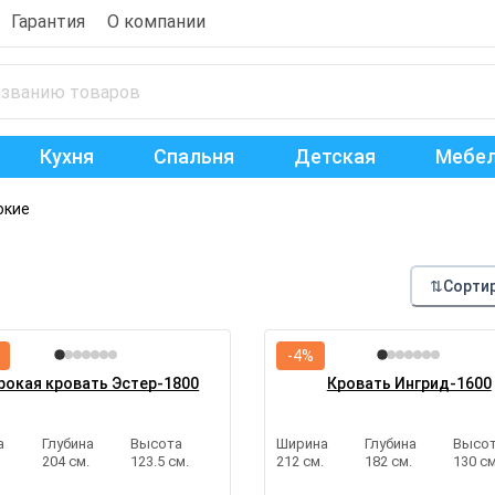
Гарантия
О компании
Кухня
Спальня
Детская
Мебел
окие
⇅
Сорти
-4%
окая кровать Эстер-1800
Кровать Ингрид-1600
а
Глубина
Высота
Ширина
Глубина
Высо
.
204 см.
123.5 см.
212 см.
182 см.
130 см