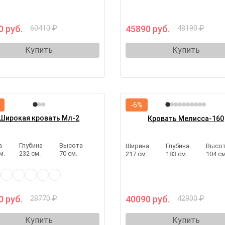
0 руб.
45890 руб.
60410 ₽
48190 ₽
Купить
Купить
-6%
Широкая кровать Мл-2
Кровать Мелисса-160
а
Глубина
Высота
Ширина
Глубина
Высо
м.
232 см.
70 см.
217 см.
183 см.
104 см
0 руб.
40090 руб.
28770 ₽
42900 ₽
Купить
Купить