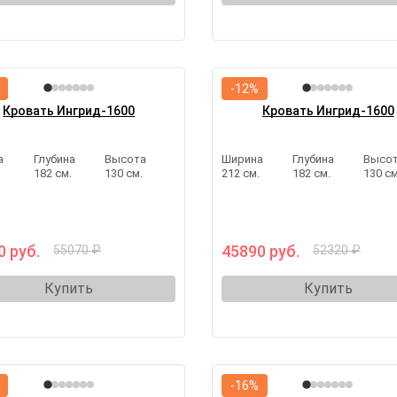
-12%
Кровать Ингрид-1600
Кровать Ингрид-1600
а
Глубина
Высота
Ширина
Глубина
Высо
.
182 см.
130 см.
212 см.
182 см.
130 см
0 руб.
45890 руб.
55070 ₽
52320 ₽
Купить
Купить
-16%