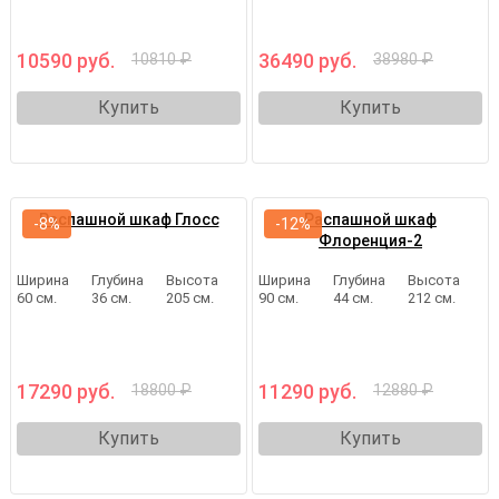
10590 руб.
36490 руб.
10810 ₽
38980 ₽
Купить
Купить
Распашной шкаф Глосс
Распашной шкаф
-8%
-12%
Флоренция-2
Ширина
Глубина
Высота
Ширина
Глубина
Высота
60 см.
36 см.
205 см.
90 см.
44 см.
212 см.
17290 руб.
11290 руб.
18800 ₽
12880 ₽
Купить
Купить