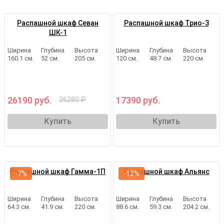
Распашной шкаф Севан
Распашной шкаф Трио-3
ШК-1
Ширина
Глубина
Высота
Ширина
Глубина
Высота
160.1 см.
52 см.
205 см.
120 см.
48.7 см.
220 см.
26190 руб.
17390 руб.
26280 ₽
Купить
Купить
Распашной шкаф Гамма-1П
Распашной шкаф Альянс
-7%
-12%
Ширина
Глубина
Высота
Ширина
Глубина
Высота
64.3 см.
41.9 см.
220 см.
88.6 см.
59.3 см.
204.2 см.