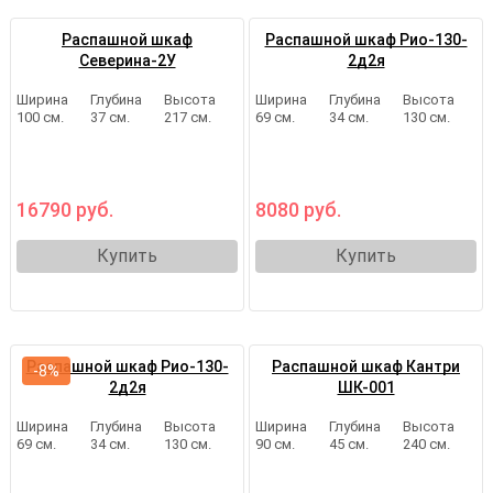
Распашной шкаф
Распашной шкаф Рио-130-
Северина-2У
2д2я
Ширина
Глубина
Высота
Ширина
Глубина
Высота
100 см.
37 см.
217 см.
69 см.
34 см.
130 см.
16790 руб.
8080 руб.
Купить
Купить
Распашной шкаф Рио-130-
Распашной шкаф Кантри
-8%
2д2я
ШК-001
Ширина
Глубина
Высота
Ширина
Глубина
Высота
69 см.
34 см.
130 см.
90 см.
45 см.
240 см.