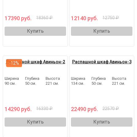
17390 руб.
12140 руб.
18360 ₽
12750 ₽
Купить
Купить
Распашной шкаф Авиньон-2
Распашной шкаф Авиньон-3
-12%
Ширина
Глубина
Высота
Ширина
Глубина
Высота
90 см.
50 см.
221 см.
134 см.
50 см.
221 см.
14290 руб.
22490 руб.
16330 ₽
22570 ₽
Купить
Купить