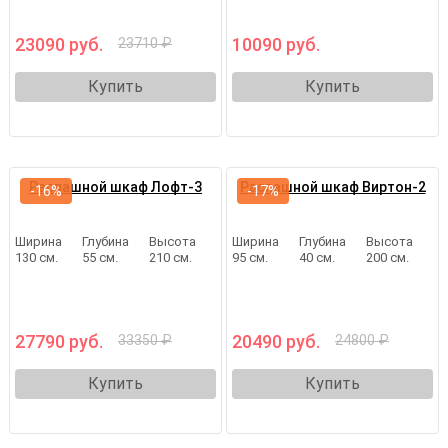
23090 руб.
10090 руб.
23710 ₽
Купить
Купить
Распашной шкаф Лофт-3
Распашной шкаф Виртон-2
-16%
-17%
Ширина
Глубина
Высота
Ширина
Глубина
Высота
130 см.
55 см.
210 см.
95 см.
40 см.
200 см.
27790 руб.
20490 руб.
33350 ₽
24800 ₽
Купить
Купить