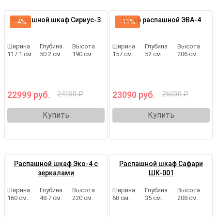
Распашной шкаф Сириус-3
Шкаф распашной ЭВА-4
-4%
-11%
Ширина
Глубина
Высота
Ширина
Глубина
Высота
117.1 см.
50.2 см.
190 см.
157 см.
52 см.
206 см.
22999 руб.
23090 руб.
24150 ₽
26030 ₽
Купить
Купить
Распашной шкаф Эко-4 с
Распашной шкаф Сафари
зеркалами
ШК-001
Ширина
Глубина
Высота
Ширина
Глубина
Высота
160 см.
48.7 см.
220 см.
68 см.
35 см.
208 см.