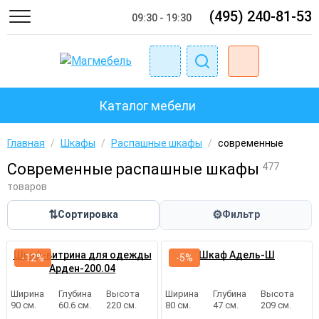
(495) 240-81-53
09:30 - 19:30
Каталог мебели
Главная
/
Шкафы
/
Распашные шкафы
/
современные
Современные распашные шкафы
477
товаров
⇅
⚙
Сортировка
Фильтр
Шкаф-витрина для одежды
Шкаф Адель-Ш
-12%
-5%
Арден-200.04
Ширина
Глубина
Высота
Ширина
Глубина
Высота
90 см.
60.6 см.
220 см.
80 см.
47 см.
209 см.