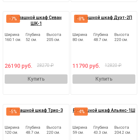
Распашной шкаф Севан
Распашной шкаф Дуэт-2П
-7%
-8%
ШК-1
Ширина
Глубина
Высота
Ширина
Глубина
Высота
160.1 см.
52 см.
205 см.
80 см.
48.7 см.
220 см.
26190 руб.
11790 руб.
28270 ₽
12820 ₽
Купить
Купить
Распашной шкаф Трио-3
Распашной шкаф Альянс-1Ш
-5%
-4%
Ширина
Глубина
Высота
Ширина
Глубина
Высота
120 см.
48.7 см.
220 см.
59 см.
43.3 см.
204.2 см.