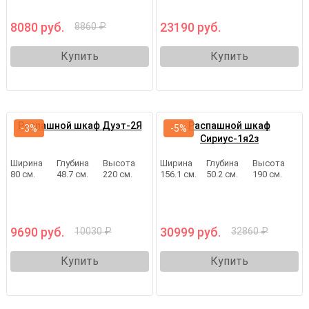
8080 руб.
23190 руб.
8860 ₽
Купить
Купить
Распашной шкаф Дуэт-2Я
Распашной шкаф
-3%
-5%
Сириус-1я2з
Ширина
Глубина
Высота
Ширина
Глубина
Высота
80 см.
48.7 см.
220 см.
156.1 см.
50.2 см.
190 см.
9690 руб.
30999 руб.
10030 ₽
32860 ₽
Купить
Купить