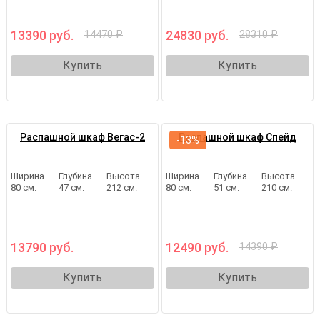
13390 руб.
24830 руб.
14470 ₽
28310 ₽
Купить
Купить
Распашной шкаф Вегас-2
Распашной шкаф Спейд
-13%
Ширина
Глубина
Высота
Ширина
Глубина
Высота
80 см.
47 см.
212 см.
80 см.
51 см.
210 см.
13790 руб.
12490 руб.
14390 ₽
Купить
Купить