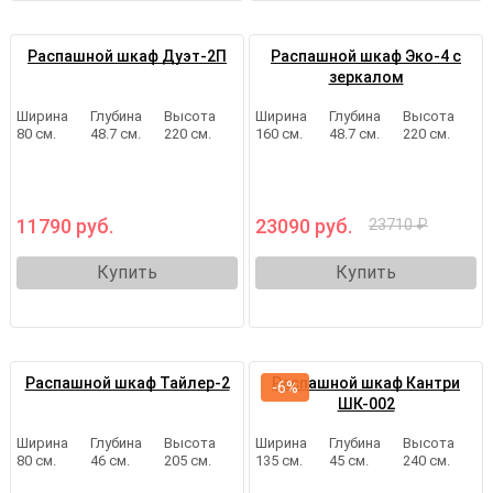
Распашной шкаф Дуэт-2П
Распашной шкаф Эко-4 с
зеркалом
Ширина
Глубина
Высота
Ширина
Глубина
Высота
80 см.
48.7 см.
220 см.
160 см.
48.7 см.
220 см.
11790 руб.
23090 руб.
23710 ₽
Купить
Купить
Распашной шкаф Тайлер-2
Распашной шкаф Кантри
-6%
ШК-002
Ширина
Глубина
Высота
Ширина
Глубина
Высота
80 см.
46 см.
205 см.
135 см.
45 см.
240 см.