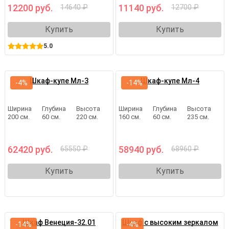
12200 руб.
11140 руб.
14640 ₽
12700 ₽
Купить
Купить
5.0
Шкаф-купе Мл-3
Шкаф-купе Мл-4
-4%
-14%
Ширина
Глубина
Высота
Ширина
Глубина
Высота
200 см.
60 см.
220 см.
160 см.
60 см.
235 см.
62420 руб.
58940 руб.
65550 ₽
68960 ₽
Купить
Купить
Шкаф Венеция-32.01
Шкаф с высоким зеркалом
-14%
-4%