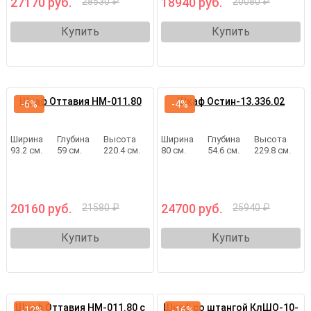
27170 руб.
18940 руб.
28530 ₽
20080 ₽
Купить
Купить
Шкаф Оттавия НМ-011.80
Шкаф Остин-13.336.02
-6%
-4%
Ширина
Глубина
Высота
Ширина
Глубина
Высота
93.2 см.
59 см.
220.4 см.
80 см.
54.6 см.
229.8 см.
20160 руб.
24700 руб.
21580 ₽
25940 ₽
Купить
Купить
Шкаф Оттавия НМ-011.80 с
Шкаф со штангой КлШО-10-
-12%
-16%