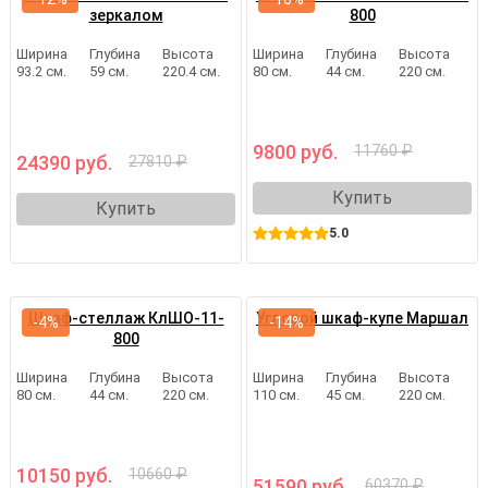
зеркалом
800
Ширина
Глубина
Высота
Ширина
Глубина
Высота
93.2 см.
59 см.
220.4 см.
80 см.
44 см.
220 см.
9800 руб.
11760 ₽
24390 руб.
27810 ₽
Купить
Купить
5.0
Шкаф-стеллаж КлШО-11-
Угловой шкаф-купе Маршал
-4%
-14%
800
Ширина
Глубина
Высота
Ширина
Глубина
Высота
80 см.
44 см.
220 см.
110 см.
45 см.
220 см.
10150 руб.
10660 ₽
51590 руб.
60370 ₽