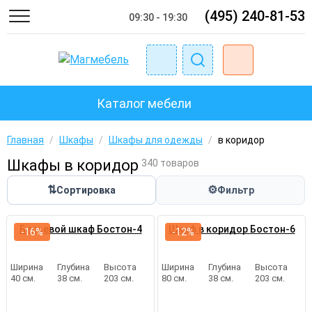
(495) 240-81-53
09:30 - 19:30
Каталог мебели
Главная
/
Шкафы
/
Шкафы для одежды
/
в коридор
Шкафы в коридор
340 товаров
⇅
⚙
Сортировка
Фильтр
Бельевой шкаф Бостон-4
Шкаф в коридор Бостон-6
-16%
-12%
Ширина
Глубина
Высота
Ширина
Глубина
Высота
40 см.
38 см.
203 см.
80 см.
38 см.
203 см.