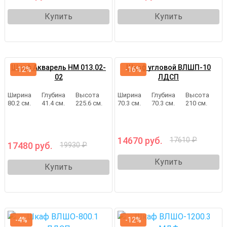
Купить
Купить
Шкаф Акварель НМ 013.02-
Шкаф угловой ВЛШП-10
-12%
-16%
02
ЛДСП
Ширина
Глубина
Высота
Ширина
Глубина
Высота
80.2 см.
41.4 см.
225.6 см.
70.3 см.
70.3 см.
210 см.
14670 руб.
17610 ₽
17480 руб.
19930 ₽
Купить
Купить
-4%
-12%