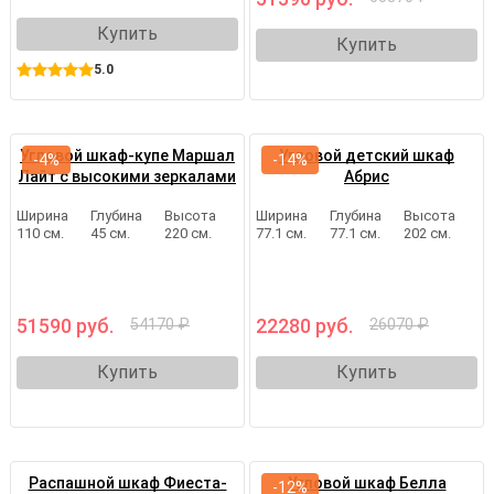
Купить
Купить
5.0
Угловой шкаф-купе Маршал
Угловой детский шкаф
-4%
-14%
Лайт с высокими зеркалами
Абрис
Ширина
Глубина
Высота
Ширина
Глубина
Высота
110 см.
45 см.
220 см.
77.1 см.
77.1 см.
202 см.
51590 руб.
22280 руб.
54170 ₽
26070 ₽
Купить
Купить
Распашной шкаф Фиеста-
Угловой шкаф Белла
-12%