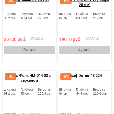
Шкаф Банни НМ 041.42
Шкаф Либерти-51.12 (опора
-4%
-6%
20 мм)
Ширина
Глубина
Высота
Ширина
Глубина
Высота
90.2 см.
58.4 см.
220 см.
82 см.
60.3 см.
217 см.
26120 руб.
19010 руб.
27430 ₽
20350 ₽
Купить
Купить
Шкаф Фолк НМ-014.03 с
Шкаф Остин-13.224
-4%
-5%
зеркалом
Ширина
Глубина
Высота
Ширина
Глубина
Высота
93.2 см.
59 см.
220.4 см.
84 см.
54.3 см.
229.6 см.