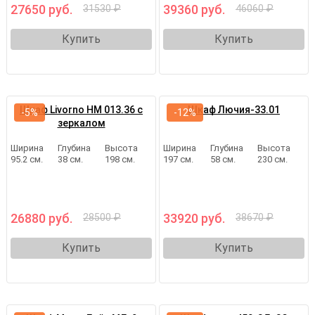
27650 руб.
39360 руб.
31530 ₽
46060 ₽
Купить
Купить
Шкаф Livorno НМ 013.36 с
Шкаф Лючия-33.01
-5%
-12%
зеркалом
Ширина
Глубина
Высота
Ширина
Глубина
Высота
95.2 см.
38 см.
198 см.
197 см.
58 см.
230 см.
26880 руб.
33920 руб.
28500 ₽
38670 ₽
Купить
Купить