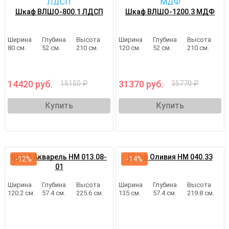
Шкаф ВЛШО-800.1 ЛДСП
Шкаф ВЛШО-1200.3 МДФ
Ширина
Глубина
Высота
Ширина
Глубина
Высота
80 см.
52 см.
210 см.
120 см.
52 см.
210 см.
14420 руб.
31370 руб.
15150 ₽
35770 ₽
Купить
Купить
Шкаф Акварель НМ 013.08-
Шкаф Оливия НМ 040.33
-12%
-14%
01
Ширина
Глубина
Высота
Ширина
Глубина
Высота
120.2 см.
57.4 см.
225.6 см.
135 см.
57.4 см.
219.8 см.