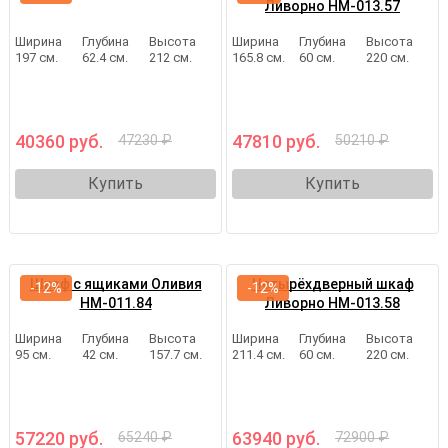
Ливорно НМ-013.57
Ширина
Глубина
Высота
Ширина
Глубина
Высота
197 см.
62.4 см.
212 см.
165.8 см.
60 см.
220 см.
40360 руб.
47810 руб.
47230 ₽
50210 ₽
Купить
Купить
Шкаф с ящиками Оливия
Четырёхдверный шкаф
-12%
-12%
НМ-011.84
Ливорно НМ-013.58
Ширина
Глубина
Высота
Ширина
Глубина
Высота
95 см.
42 см.
157.7 см.
211.4 см.
60 см.
220 см.
57220 руб.
63940 руб.
65240 ₽
72900 ₽