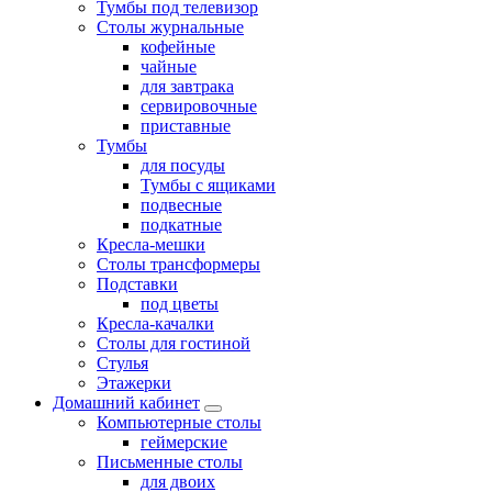
Тумбы под телевизор
Столы журнальные
кофейные
чайные
для завтрака
сервировочные
приставные
Тумбы
для посуды
Тумбы с ящиками
подвесные
подкатные
Кресла-мешки
Столы трансформеры
Подставки
под цветы
Кресла-качалки
Столы для гостиной
Стулья
Этажерки
Домашний кабинет
Компьютерные столы
геймерские
Письменные столы
для двоих