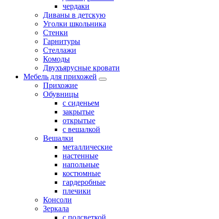
чердаки
Диваны в детскую
Уголки школьника
Стенки
Гарнитуры
Стеллажи
Комоды
Двухъярусные кровати
Мебель для прихожей
Прихожие
Обувницы
с сиденьем
закрытые
открытые
с вешалкой
Вешалки
металлические
настенные
напольные
костюмные
гардеробные
плечики
Консоли
Зеркала
с подсветкой