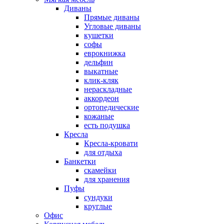
Диваны
Прямые диваны
Угловые диваны
кушетки
софы
еврокнижка
дельфин
выкатные
клик-кляк
нераскладные
аккордеон
ортопедические
кожаные
есть подушка
Кресла
Кресла-кровати
для отдыха
Банкетки
скамейки
для хранения
Пуфы
сундуки
круглые
Офис