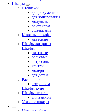
Шкафы
Стеллажи
для документов
для зонирования
модульные
со стеклом
с дверцами
Книжные шкафы
навесные
Шкафы-витрины
Шкафы
платяные
бельевые
антресоль
кантри
модерн
для детей
Распашные
с зеркалом
Шкафы-купе
Шкафы пеналы
для ванной
Угловые шкафы
Мягкая мебель