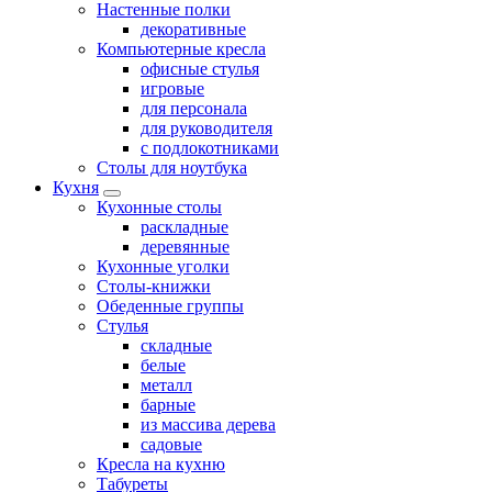
Настенные полки
декоративные
Компьютерные кресла
офисные стулья
игровые
для персонала
для руководителя
с подлокотниками
Столы для ноутбука
Кухня
Кухонные столы
раскладные
деревянные
Кухонные уголки
Столы-книжки
Обеденные группы
Стулья
складные
белые
металл
барные
из массива дерева
садовые
Кресла на кухню
Табуреты