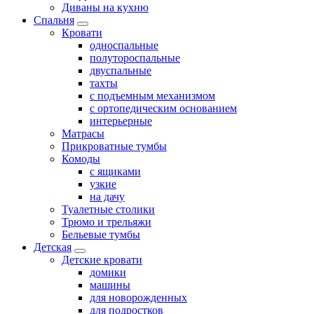
Диваны на кухню
Спальня
Кровати
односпальные
полутороспальные
двуспальные
тахты
с подъемным механизмом
с ортопедическим основанием
интерьерные
Матрасы
Прикроватные тумбы
Комоды
с ящиками
узкие
на дачу
Туалетные столики
Трюмо и трельяжи
Бельевые тумбы
Детская
Детские кровати
домики
машины
для новорожденных
для подростков