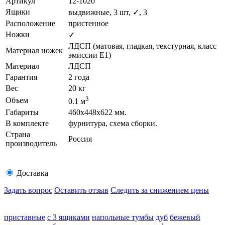
Артикул
12-1020
Ящики
выдвижные, 3 шт, ✓, 3
Расположение
пристенное
Ножки
✓
ЛДСП (матовая, гладкая, текстурная, класс
Материал ножек
эмиссии E1)
Материал
ЛДСП
Гарантия
2 года
Вес
20 кг
3
Объем
0.1 м
Габариты
460х448х622 мм.
В комплекте
фурнитура, схема сборки.
Страна
Россия
производитель
Доставка
Задать вопрос
Оставить отзыв
Следить за снижением цены
приставные
с 3 ящиками
напольные тумбы
дуб
бежевый