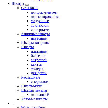
Шкафы
Стеллажи
для документов
для зонирования
модульные
со стеклом
с дверцами
Книжные шкафы
навесные
Шкафы-витрины
Шкафы
платяные
бельевые
антресоль
кантри
модерн
для детей
Распашные
с зеркалом
Шкафы-купе
Шкафы пеналы
для ванной
Угловые шкафы
Мягкая мебель