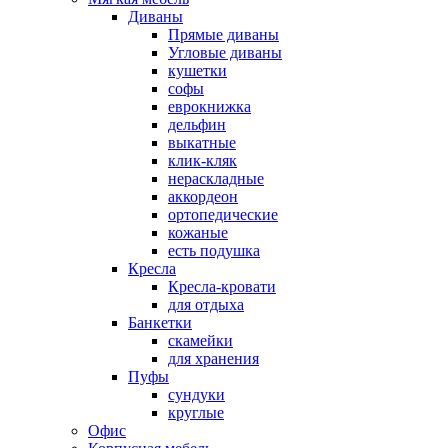
Диваны
Прямые диваны
Угловые диваны
кушетки
софы
еврокнижка
дельфин
выкатные
клик-кляк
нераскладные
аккордеон
ортопедические
кожаные
есть подушка
Кресла
Кресла-кровати
для отдыха
Банкетки
скамейки
для хранения
Пуфы
сундуки
круглые
Офис