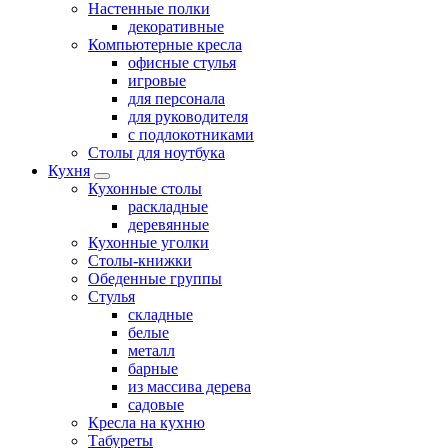
Настенные полки
декоративные
Компьютерные кресла
офисные стулья
игровые
для персонала
для руководителя
с подлокотниками
Столы для ноутбука
Кухня
Кухонные столы
раскладные
деревянные
Кухонные уголки
Столы-книжки
Обеденные группы
Стулья
складные
белые
металл
барные
из массива дерева
садовые
Кресла на кухню
Табуреты