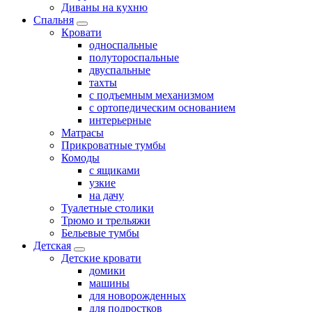
Диваны на кухню
Спальня
Кровати
односпальные
полутороспальные
двуспальные
тахты
с подъемным механизмом
с ортопедическим основанием
интерьерные
Матрасы
Прикроватные тумбы
Комоды
с ящиками
узкие
на дачу
Туалетные столики
Трюмо и трельяжи
Бельевые тумбы
Детская
Детские кровати
домики
машины
для новорожденных
для подростков