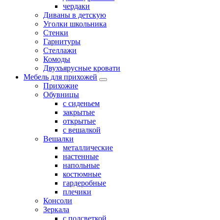
чердаки
Диваны в детскую
Уголки школьника
Стенки
Гарнитуры
Стеллажи
Комоды
Двухъярусные кровати
Мебель для прихожей
Прихожие
Обувницы
с сиденьем
закрытые
открытые
с вешалкой
Вешалки
металлические
настенные
напольные
костюмные
гардеробные
плечики
Консоли
Зеркала
с подсветкой