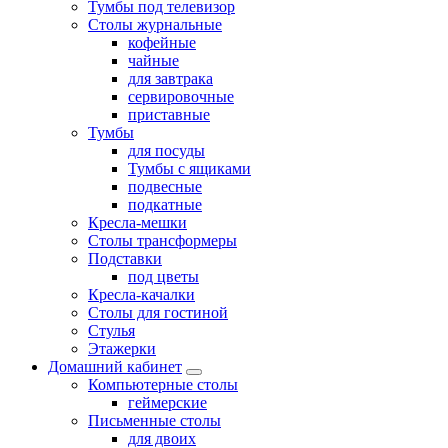
Тумбы под телевизор
Столы журнальные
кофейные
чайные
для завтрака
сервировочные
приставные
Тумбы
для посуды
Тумбы с ящиками
подвесные
подкатные
Кресла-мешки
Столы трансформеры
Подставки
под цветы
Кресла-качалки
Столы для гостиной
Стулья
Этажерки
Домашний кабинет
Компьютерные столы
геймерские
Письменные столы
для двоих