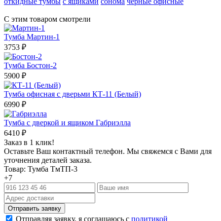
откидные тумбы
с ящиками
сонома
черные офисные
С этим товаром смотрели
Тумба Мартин-1
3753
₽
Тумба Бостон-2
5900
₽
Тумба офисная с дверьми КТ-11 (Белый)
6990
₽
Тумба с дверкой и ящиком Габриэлла
6410
₽
Заказ в 1 клик!
Оставьте Ваш контактный телефон. Мы свяжемся с Вами для
уточнения деталей заказа.
Товар: Тумба ТмТП-3
+7
Отправляя заявку, я соглашаюсь с
политикой