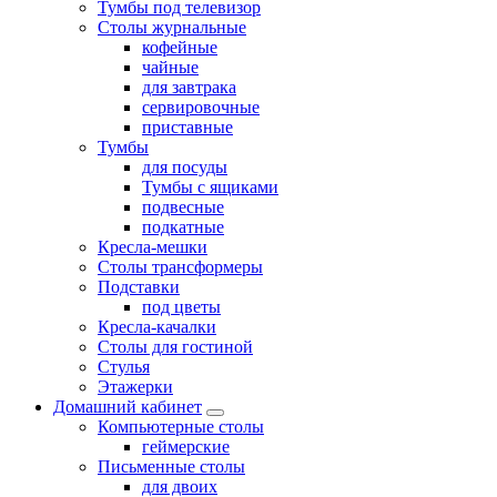
Тумбы под телевизор
Столы журнальные
кофейные
чайные
для завтрака
сервировочные
приставные
Тумбы
для посуды
Тумбы с ящиками
подвесные
подкатные
Кресла-мешки
Столы трансформеры
Подставки
под цветы
Кресла-качалки
Столы для гостиной
Стулья
Этажерки
Домашний кабинет
Компьютерные столы
геймерские
Письменные столы
для двоих