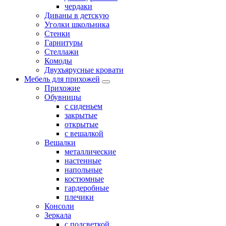
чердаки
Диваны в детскую
Уголки школьника
Стенки
Гарнитуры
Стеллажи
Комоды
Двухъярусные кровати
Мебель для прихожей
Прихожие
Обувницы
с сиденьем
закрытые
открытые
с вешалкой
Вешалки
металлические
настенные
напольные
костюмные
гардеробные
плечики
Консоли
Зеркала
с подсветкой