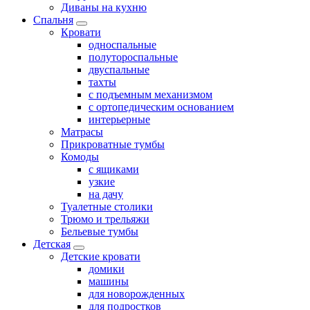
Диваны на кухню
Спальня
Кровати
односпальные
полутороспальные
двуспальные
тахты
с подъемным механизмом
с ортопедическим основанием
интерьерные
Матрасы
Прикроватные тумбы
Комоды
с ящиками
узкие
на дачу
Туалетные столики
Трюмо и трельяжи
Бельевые тумбы
Детская
Детские кровати
домики
машины
для новорожденных
для подростков