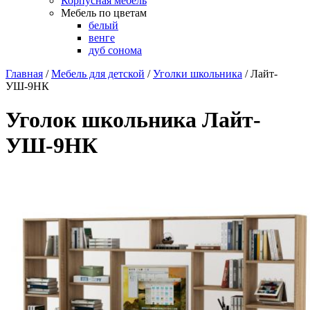
Корпусная мебель
Мебель по цветам
белый
венге
дуб сонома
Главная
/
Мебель для детской
/
Уголки школьника
/
Лайт-
УШ-9НК
Уголок школьника Лайт-
УШ-9НК