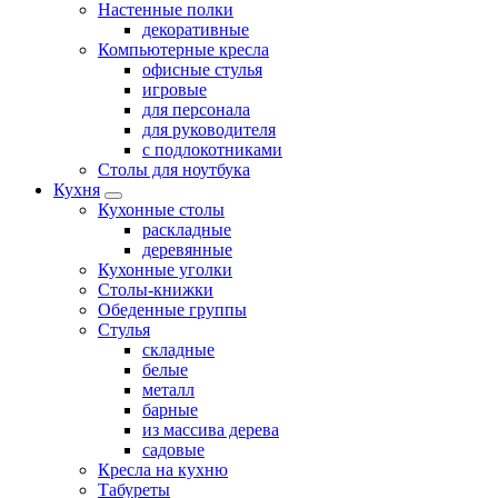
Настенные полки
декоративные
Компьютерные кресла
офисные стулья
игровые
для персонала
для руководителя
с подлокотниками
Столы для ноутбука
Кухня
Кухонные столы
раскладные
деревянные
Кухонные уголки
Столы-книжки
Обеденные группы
Стулья
складные
белые
металл
барные
из массива дерева
садовые
Кресла на кухню
Табуреты