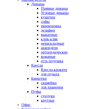
Диваны
Прямые диваны
Угловые диваны
кушетки
софы
еврокнижка
дельфин
выкатные
клик-кляк
нераскладные
аккордеон
ортопедические
кожаные
есть подушка
Кресла
Кресла-кровати
для отдыха
Банкетки
скамейки
для хранения
Пуфы
сундуки
круглые
Офис