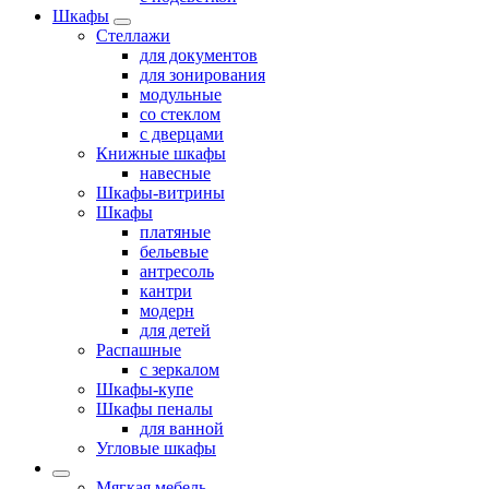
Шкафы
Стеллажи
для документов
для зонирования
модульные
со стеклом
с дверцами
Книжные шкафы
навесные
Шкафы-витрины
Шкафы
платяные
бельевые
антресоль
кантри
модерн
для детей
Распашные
с зеркалом
Шкафы-купе
Шкафы пеналы
для ванной
Угловые шкафы
Мягкая мебель