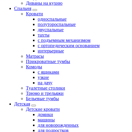
Диваны на кухню
Спальня
Кровати
односпальные
полутороспальные
двуспальные
тахты
с подъемным механизмом
с ортопедическим основанием
интерьерные
Матрасы
Прикроватные тумбы
Комоды
с ящиками
узкие
на дачу
Туалетные столики
Трюмо и трельяжи
Бельевые тумбы
Детская
Детские кровати
домики
машины
для новорожденных
для подростков