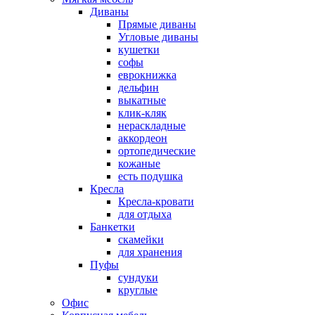
Диваны
Прямые диваны
Угловые диваны
кушетки
софы
еврокнижка
дельфин
выкатные
клик-кляк
нераскладные
аккордеон
ортопедические
кожаные
есть подушка
Кресла
Кресла-кровати
для отдыха
Банкетки
скамейки
для хранения
Пуфы
сундуки
круглые
Офис