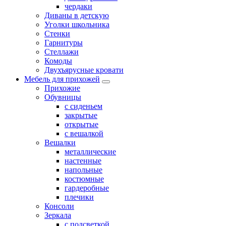
чердаки
Диваны в детскую
Уголки школьника
Стенки
Гарнитуры
Стеллажи
Комоды
Двухъярусные кровати
Мебель для прихожей
Прихожие
Обувницы
с сиденьем
закрытые
открытые
с вешалкой
Вешалки
металлические
настенные
напольные
костюмные
гардеробные
плечики
Консоли
Зеркала
с подсветкой