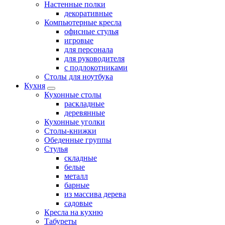
Настенные полки
декоративные
Компьютерные кресла
офисные стулья
игровые
для персонала
для руководителя
с подлокотниками
Столы для ноутбука
Кухня
Кухонные столы
раскладные
деревянные
Кухонные уголки
Столы-книжки
Обеденные группы
Стулья
складные
белые
металл
барные
из массива дерева
садовые
Кресла на кухню
Табуреты