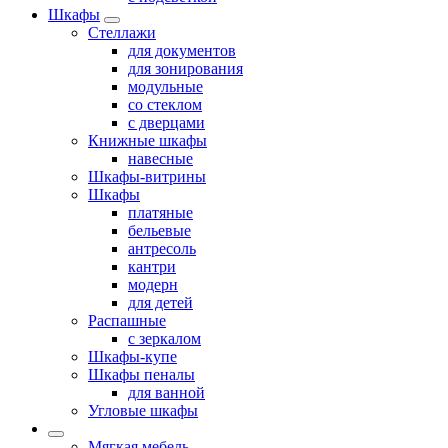
Шкафы
Стеллажи
для документов
для зонирования
модульные
со стеклом
с дверцами
Книжные шкафы
навесные
Шкафы-витрины
Шкафы
платяные
бельевые
антресоль
кантри
модерн
для детей
Распашные
с зеркалом
Шкафы-купе
Шкафы пеналы
для ванной
Угловые шкафы
Мягкая мебель