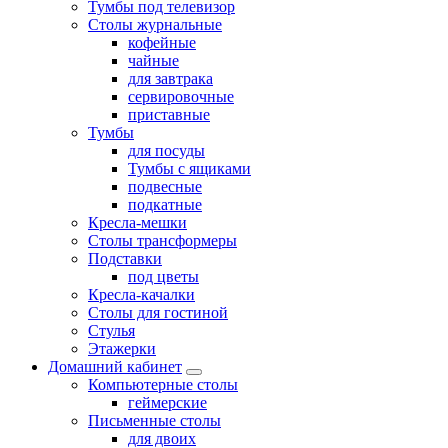
Тумбы под телевизор
Столы журнальные
кофейные
чайные
для завтрака
сервировочные
приставные
Тумбы
для посуды
Тумбы с ящиками
подвесные
подкатные
Кресла-мешки
Столы трансформеры
Подставки
под цветы
Кресла-качалки
Столы для гостиной
Стулья
Этажерки
Домашний кабинет
Компьютерные столы
геймерские
Письменные столы
для двоих