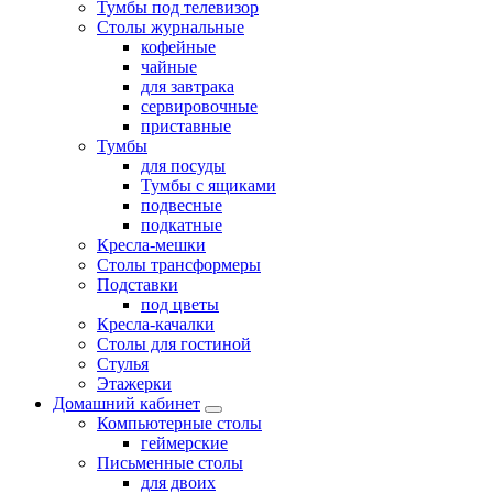
Тумбы под телевизор
Столы журнальные
кофейные
чайные
для завтрака
сервировочные
приставные
Тумбы
для посуды
Тумбы с ящиками
подвесные
подкатные
Кресла-мешки
Столы трансформеры
Подставки
под цветы
Кресла-качалки
Столы для гостиной
Стулья
Этажерки
Домашний кабинет
Компьютерные столы
геймерские
Письменные столы
для двоих