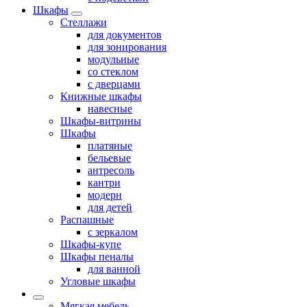
Шкафы
Стеллажи
для документов
для зонирования
модульные
со стеклом
с дверцами
Книжные шкафы
навесные
Шкафы-витрины
Шкафы
платяные
бельевые
антресоль
кантри
модерн
для детей
Распашные
с зеркалом
Шкафы-купе
Шкафы пеналы
для ванной
Угловые шкафы
Мягкая мебель