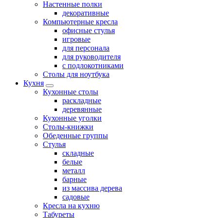
Настенные полки
декоративные
Компьютерные кресла
офисные стулья
игровые
для персонала
для руководителя
с подлокотниками
Столы для ноутбука
Кухня
Кухонные столы
раскладные
деревянные
Кухонные уголки
Столы-книжки
Обеденные группы
Стулья
складные
белые
металл
барные
из массива дерева
садовые
Кресла на кухню
Табуреты