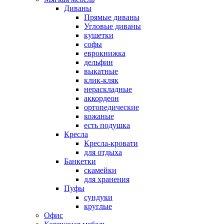
Диваны
Прямые диваны
Угловые диваны
кушетки
софы
еврокнижка
дельфин
выкатные
клик-кляк
нераскладные
аккордеон
ортопедические
кожаные
есть подушка
Кресла
Кресла-кровати
для отдыха
Банкетки
скамейки
для хранения
Пуфы
сундуки
круглые
Офис