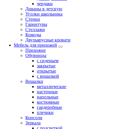
чердаки
Диваны в детскую
Уголки школьника
Стенки
Гарнитуры
Стеллажи
Комоды
Двухъярусные кровати
Мебель для прихожей
Прихожие
Обувницы
с сиденьем
закрытые
открытые
с вешалкой
Вешалки
металлические
настенные
напольные
костюмные
гардеробные
плечики
Консоли
Зеркала
с подсветкой