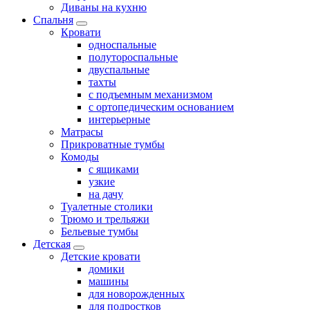
Диваны на кухню
Спальня
Кровати
односпальные
полутороспальные
двуспальные
тахты
с подъемным механизмом
с ортопедическим основанием
интерьерные
Матрасы
Прикроватные тумбы
Комоды
с ящиками
узкие
на дачу
Туалетные столики
Трюмо и трельяжи
Бельевые тумбы
Детская
Детские кровати
домики
машины
для новорожденных
для подростков