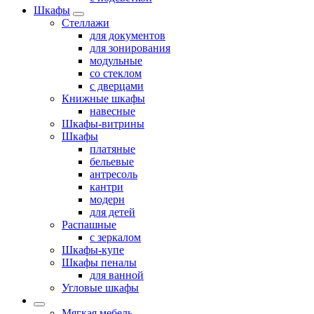
Шкафы
Стеллажи
для документов
для зонирования
модульные
со стеклом
с дверцами
Книжные шкафы
навесные
Шкафы-витрины
Шкафы
платяные
бельевые
антресоль
кантри
модерн
для детей
Распашные
с зеркалом
Шкафы-купе
Шкафы пеналы
для ванной
Угловые шкафы
Мягкая мебель