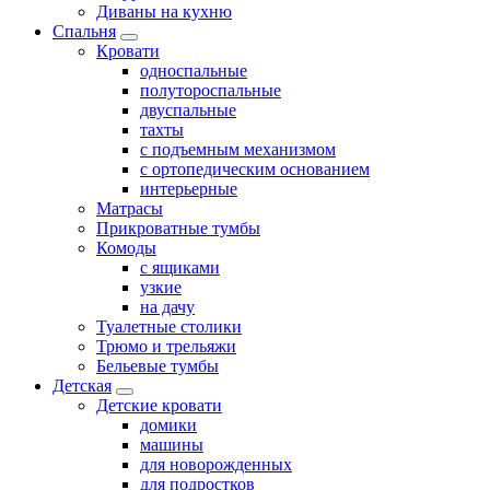
Диваны на кухню
Спальня
Кровати
односпальные
полутороспальные
двуспальные
тахты
с подъемным механизмом
с ортопедическим основанием
интерьерные
Матрасы
Прикроватные тумбы
Комоды
с ящиками
узкие
на дачу
Туалетные столики
Трюмо и трельяжи
Бельевые тумбы
Детская
Детские кровати
домики
машины
для новорожденных
для подростков