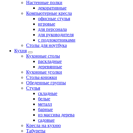
Настенные полки
декоративные
Компьютерные кресла
офисные стулья
игровые
для персонала
для руководителя
с подлокотниками
Столы для ноутбука
Кухня
Кухонные столы
раскладные
деревянные
Кухонные уголки
Столы-книжки
Обеденные группы
Стулья
складные
белые
металл
барные
из массива дерева
садовые
Кресла на кухню
Табуреты