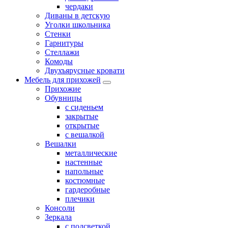
чердаки
Диваны в детскую
Уголки школьника
Стенки
Гарнитуры
Стеллажи
Комоды
Двухъярусные кровати
Мебель для прихожей
Прихожие
Обувницы
с сиденьем
закрытые
открытые
с вешалкой
Вешалки
металлические
настенные
напольные
костюмные
гардеробные
плечики
Консоли
Зеркала
с подсветкой