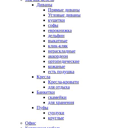
Диваны
Прямые диваны
Угловые диваны
кушетки
софы
еврокнижка
дельфин
выкатные
клик-кляк
нераскладные
аккордеон
ортопедические
кожаные
есть подушка
Кресла
Кресла-кровати
для отдыха
Банкетки
скамейки
для хранения
Пуфы
сундуки
круглые
Офис