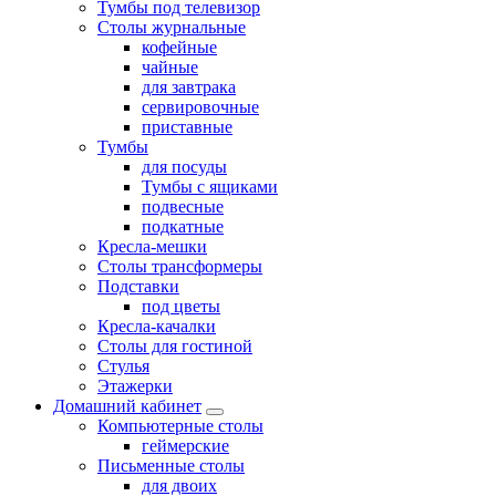
Тумбы под телевизор
Столы журнальные
кофейные
чайные
для завтрака
сервировочные
приставные
Тумбы
для посуды
Тумбы с ящиками
подвесные
подкатные
Кресла-мешки
Столы трансформеры
Подставки
под цветы
Кресла-качалки
Столы для гостиной
Стулья
Этажерки
Домашний кабинет
Компьютерные столы
геймерские
Письменные столы
для двоих