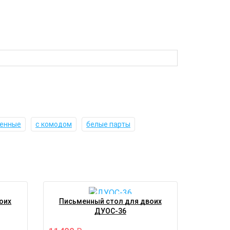
енные
с комодом
белые парты
оих
Письменный стол для двоих
ДУОС-36