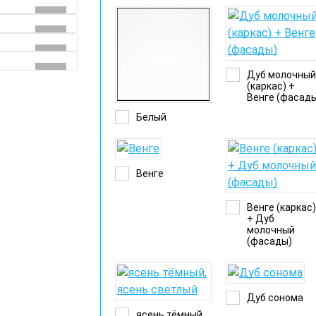
Дуб молочны
(каркас) +
Венге (фасад
Белый
Венге
Венге (каркас
+ Дуб
молочный
(фасады)
Дуб сонома
ясень тёмный,