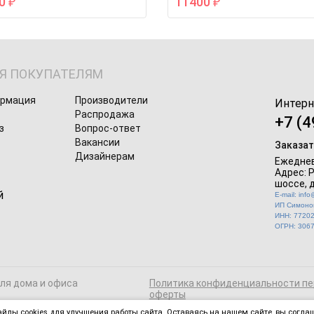
60
11400
₽
₽
Я ПОКУПАТЕЛЯМ
ормация
Производители
Интерн
Распродажа
+7 (4
з
Вопрос-ответ
Вакансии
Заказат
Дизайнерам
Ежеднев
Адрес: 
шоссе, д
E-mail: inf
ИП Симонов
ИНН: 7720
ОГРН: 306
для дома и офиса
Политика конфиденциальности пе
оферты
йлы cookies для улучшения работы сайта. Оставаясь на нашем сайте, вы соглаш