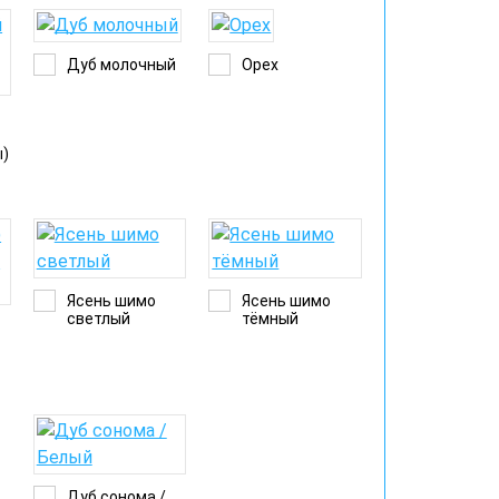
Дуб молочный
Орех
й
ы)
Ясень шимо
Ясень шимо
светлый
тёмный
)
Дуб сонома /