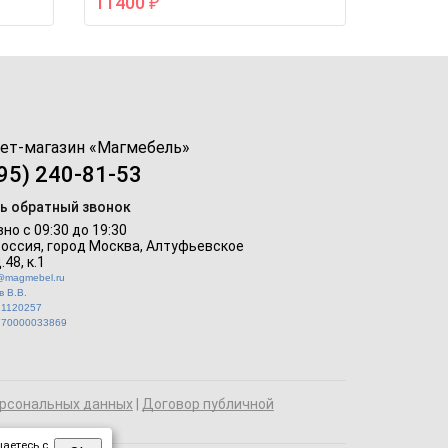
11400
₽
ет-магазин «
Магмебель
»
95) 240-81-53
ь обратный звонок
но с 09:30 до 19:30
Россия, город Москва,
Алтуфьевское
.48, к.1
o@magmebel.ru
 В.В.
21120257
770000033869
рсональных данных
|
Договор публичной
аетесь с