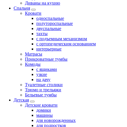
Диваны на кухню
Спальня
Кровати
односпальные
полутороспальные
двуспальные
тахты
с подъемным механизмом
с ортопедическим основанием
интерьерные
Матрасы
Прикроватные тумбы
Комоды
с ящиками
узкие
на дачу
Туалетные столики
Трюмо и трельяжи
Бельевые тумбы
Детская
Детские кровати
домики
машины
для новорожденных
для подростков