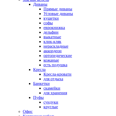
Диваны
Прямые диваны
Угловые диваны
кушетки
софы
еврокнижка
дельфин
выкатные
клик-кляк
нераскладные
аккордеон
ортопедические
кожаные
есть подушка
Кресла
Кресла-кровати
для отдыха
Банкетки
скамейки
для хранения
Пуфы
сундуки
круглые
Офис