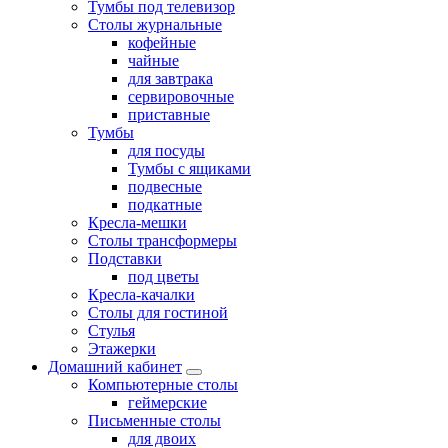
Тумбы под телевизор
Столы журнальные
кофейные
чайные
для завтрака
сервировочные
приставные
Тумбы
для посуды
Тумбы с ящиками
подвесные
подкатные
Кресла-мешки
Столы трансформеры
Подставки
под цветы
Кресла-качалки
Столы для гостиной
Стулья
Этажерки
Домашний кабинет
Компьютерные столы
геймерские
Письменные столы
для двоих