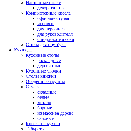
Настенные полки
декоративные
Компьютерные кресла
офисные стулья
игровые
для персонала
для руководителя
с подлокотниками
Столы для ноутбука
Кухня
Кухонные столы
раскладные
деревянные
Кухонные уголки
Столы-книжки
Обеденные группы
Стулья
складные
белые
металл
барные
из массива дерева
садовые
Кресла на кухню
Табуреты