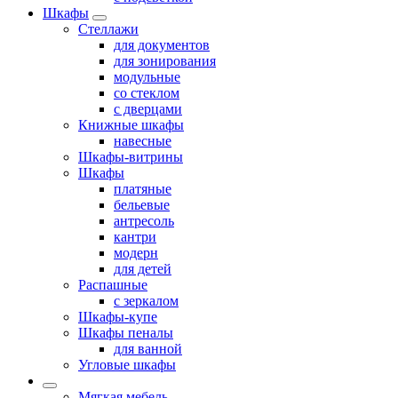
Шкафы
Стеллажи
для документов
для зонирования
модульные
со стеклом
с дверцами
Книжные шкафы
навесные
Шкафы-витрины
Шкафы
платяные
бельевые
антресоль
кантри
модерн
для детей
Распашные
с зеркалом
Шкафы-купе
Шкафы пеналы
для ванной
Угловые шкафы
Мягкая мебель