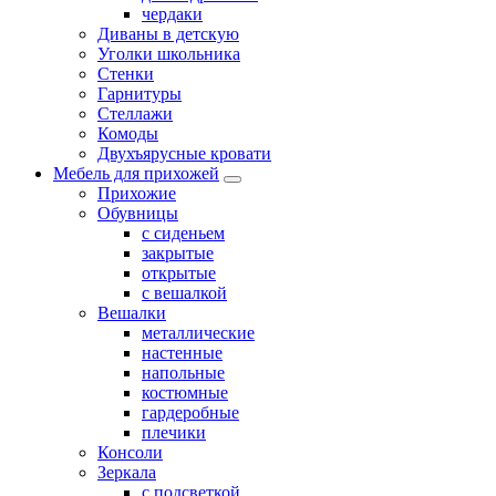
чердаки
Диваны в детскую
Уголки школьника
Стенки
Гарнитуры
Стеллажи
Комоды
Двухъярусные кровати
Мебель для прихожей
Прихожие
Обувницы
с сиденьем
закрытые
открытые
с вешалкой
Вешалки
металлические
настенные
напольные
костюмные
гардеробные
плечики
Консоли
Зеркала
с подсветкой