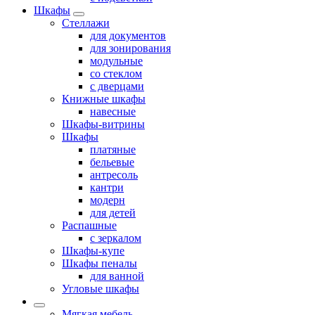
Шкафы
Стеллажи
для документов
для зонирования
модульные
со стеклом
с дверцами
Книжные шкафы
навесные
Шкафы-витрины
Шкафы
платяные
бельевые
антресоль
кантри
модерн
для детей
Распашные
с зеркалом
Шкафы-купе
Шкафы пеналы
для ванной
Угловые шкафы
Мягкая мебель