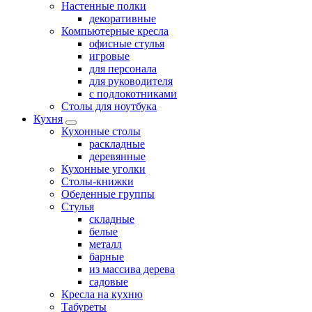
Настенные полки
декоративные
Компьютерные кресла
офисные стулья
игровые
для персонала
для руководителя
с подлокотниками
Столы для ноутбука
Кухня
Кухонные столы
раскладные
деревянные
Кухонные уголки
Столы-книжки
Обеденные группы
Стулья
складные
белые
металл
барные
из массива дерева
садовые
Кресла на кухню
Табуреты