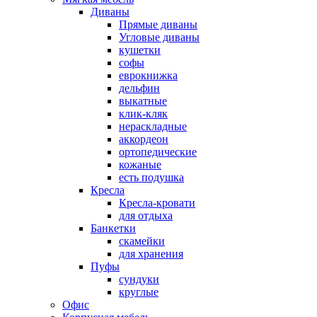
Диваны
Прямые диваны
Угловые диваны
кушетки
софы
еврокнижка
дельфин
выкатные
клик-кляк
нераскладные
аккордеон
ортопедические
кожаные
есть подушка
Кресла
Кресла-кровати
для отдыха
Банкетки
скамейки
для хранения
Пуфы
сундуки
круглые
Офис