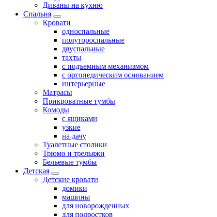
Диваны на кухню
Спальня
Кровати
односпальные
полутороспальные
двуспальные
тахты
с подъемным механизмом
с ортопедическим основанием
интерьерные
Матрасы
Прикроватные тумбы
Комоды
с ящиками
узкие
на дачу
Туалетные столики
Трюмо и трельяжи
Бельевые тумбы
Детская
Детские кровати
домики
машины
для новорожденных
для подростков