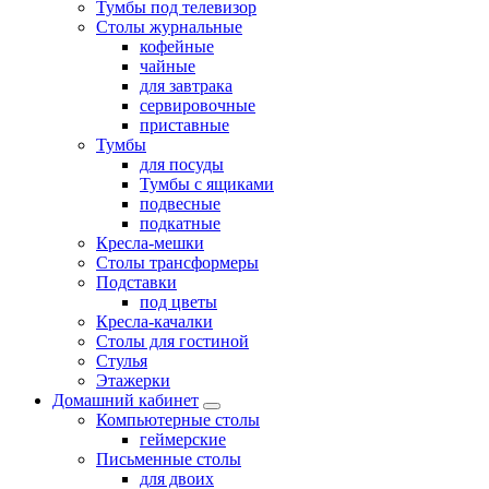
Тумбы под телевизор
Столы журнальные
кофейные
чайные
для завтрака
сервировочные
приставные
Тумбы
для посуды
Тумбы с ящиками
подвесные
подкатные
Кресла-мешки
Столы трансформеры
Подставки
под цветы
Кресла-качалки
Столы для гостиной
Стулья
Этажерки
Домашний кабинет
Компьютерные столы
геймерские
Письменные столы
для двоих