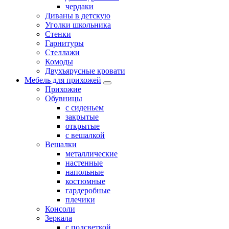
чердаки
Диваны в детскую
Уголки школьника
Стенки
Гарнитуры
Стеллажи
Комоды
Двухъярусные кровати
Мебель для прихожей
Прихожие
Обувницы
с сиденьем
закрытые
открытые
с вешалкой
Вешалки
металлические
настенные
напольные
костюмные
гардеробные
плечики
Консоли
Зеркала
с подсветкой