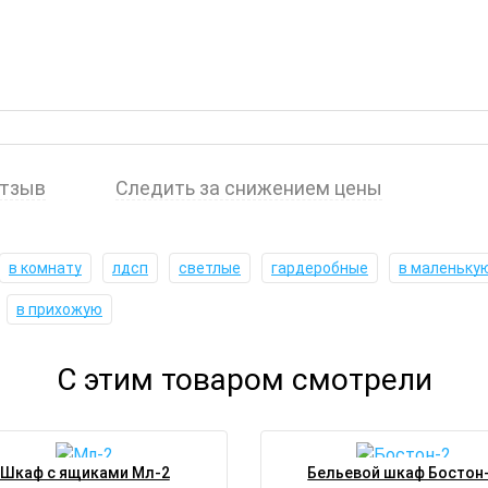
отзыв
Следить за снижением цены
в комнату
лдсп
светлые
гардеробные
в маленьку
в прихожую
С этим товаром смотрели
Шкаф с ящиками Мл-2
Бельевой шкаф Бостон