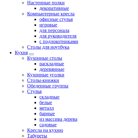
Настенные полки
декоративные
Компьютерные кресла
офисные стулья
игровые
для персонала
для руководителя
с подлокотниками
Столы для ноутбука
Кухня
Кухонные столы
раскладные
деревянные
Кухонные уголки
Столы-книжки
Обеденные группы
Стулья
складные
белые
металл
барные
из массива дерева
садовые
Кресла на кухню
Табуреты