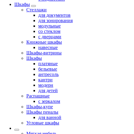
Шкафы
Стеллажи
для документов
для зонирования
модульные
со стеклом
с дверцами
Книжные шкафы
навесные
Шкафы-витрины
Шкафы
платяные
бельевые
антресоль
кантри
модерн
для детей
Распашные
с зеркалом
Шкафы-купе
Шкафы пеналы
для ванной
Угловые шкафы
Мягкая мебель