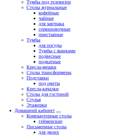
Тумбы под телевизор
Столы журнальные
кофейные
чайные
для завтрака
сервировочные
приставные
Тумбы
для посуды
Тумбы с ящиками
подвесные
подкатные
Кресла-мешки
Столы трансформеры
Подставки
под цветы
Кресла-качалки
Столы для гостиной
Стулья
Этажерки
Домашний кабинет
Компьютерные столы
геймерские
Письменные столы
для двоих