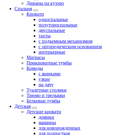
Диваны на кухню
Спальня
Кровати
односпальные
полутороспальные
двуспальные
тахты
с подъемным механизмом
с ортопедическим основанием
интерьерные
Матрасы
Прикроватные тумбы
Комоды
с ящиками
узкие
на дачу
Туалетные столики
Трюмо и трельяжи
Бельевые тумбы
Детская
Детские кровати
домики
машины
для новорожденных
для подростков