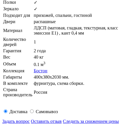
Полки
✓
Зеркало
✓
Подходит для
прихожей, спальни, гостиной
Двери
распашные
ЛДСП (матовая, гладкая, текстурная, класс
Материал
эмиссии E1) , кант 0,4 мм
Количество
1
дверей
Гарантия
2 года
Вес
40 кг
3
Объем
0.1 м
Коллекция
Бостон
Габариты
400х380х2030 мм.
В комплекте
фурнитура, схема сборки.
Страна
Россия
производитель
Доставка
Самовывоз
Задать вопрос
Оставить отзыв
Следить за снижением цены