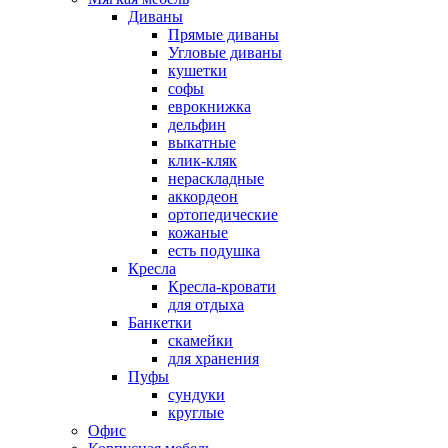
Диваны
Прямые диваны
Угловые диваны
кушетки
софы
еврокнижка
дельфин
выкатные
клик-кляк
нераскладные
аккордеон
ортопедические
кожаные
есть подушка
Кресла
Кресла-кровати
для отдыха
Банкетки
скамейки
для хранения
Пуфы
сундуки
круглые
Офис