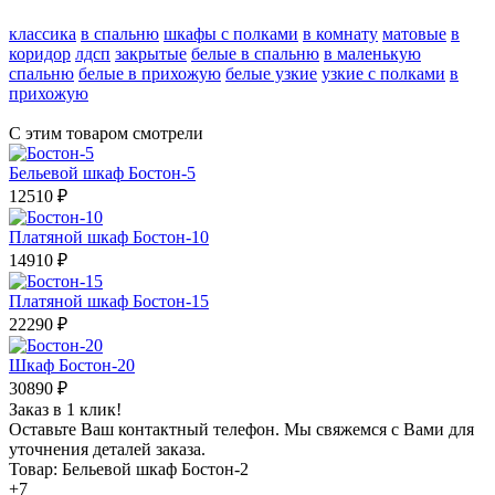
классика
в спальню
шкафы с полками
в комнату
матовые
в
коридор
лдсп
закрытые
белые в спальню
в маленькую
спальню
белые в прихожую
белые узкие
узкие с полками
в
прихожую
С этим товаром смотрели
Бельевой шкаф Бостон-5
12510
₽
Платяной шкаф Бостон-10
14910
₽
Платяной шкаф Бостон-15
22290
₽
Шкаф Бостон-20
30890
₽
Заказ в 1 клик!
Оставьте Ваш контактный телефон. Мы свяжемся с Вами для
уточнения деталей заказа.
Товар: Бельевой шкаф Бостон-2
+7