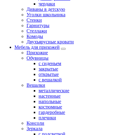
чердаки
Диваны в детскую
Уголки школьника
Стенки
Гарнитуры
Стеллажи
Комоды
Двухъярусные кровати
Мебель для прихожей
Прихожие
Обувницы
с сиденьем
закрытые
открытые
с вешалкой
Вешалки
металлические
настенные
напольные
костюмные
гардеробные
плечики
Консоли
Зеркала
с подсветкой