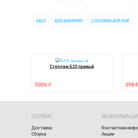
лдсп
для хранения
стеллажи для книг
Стеллаж Б25 правый
5006
398
₽
СЕРВИС
ИНФОРМАЦИ
Доставка
Контактная инф
Сборка
Акции