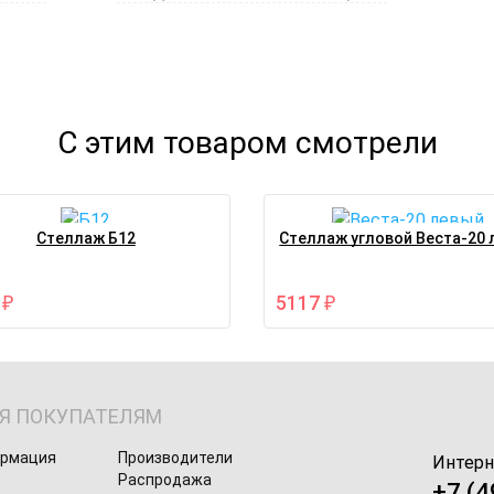
С этим товаром смотрели
Стеллаж Б12
Стеллаж угловой Веста-20
4
5117
₽
₽
Я ПОКУПАТЕЛЯМ
ормация
Производители
Интерн
Распродажа
+7 (4