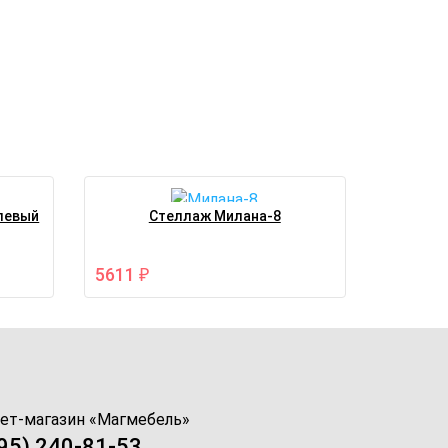
 левый
Стеллаж Милана-8
5611
₽
ет-магазин «
Магмебель
»
95) 240-81-53