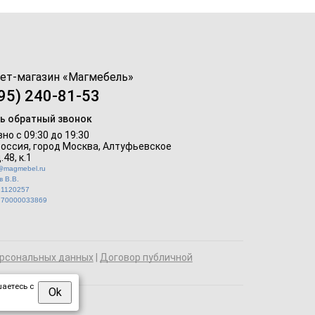
ет-магазин «
Магмебель
»
95) 240-81-53
ь обратный звонок
но с 09:30 до 19:30
Россия, город Москва,
Алтуфьевское
.48, к.1
o@magmebel.ru
 В.В.
21120257
770000033869
рсональных данных
|
Договор публичной
аетесь с
Ok