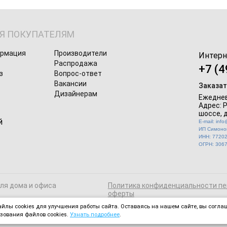
Я ПОКУПАТЕЛЯМ
ормация
Производители
Интерн
Распродажа
+7 (4
з
Вопрос-ответ
Вакансии
Заказат
Дизайнерам
Ежеднев
Адрес: 
шоссе, д
E-mail: inf
ИП Симонов
ИНН: 7720
ОГРН: 306
для дома и офиса
Политика конфиденциальности пе
оферты
йлы cookies для улучшения работы сайта. Оставаясь на нашем сайте, вы соглаш
зования файлов cookies.
Узнать подробнее
.
 ресурсах активная ссылка на magmebel.ru обязательна.