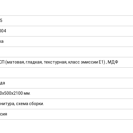
5
004
ка
П (матовая, гладкая, текстурная, класс эмиссии E1) , МДФ
ода
0х500х2100 мм.
нитура, схема сборки.
сия