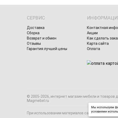
СЕРВИС
ИНФОРМАЦИ
Доставка
Контактная инф
Сборка
Акции
Возврат и обмен
Как сделать зака
Отзывы
Карта сайта
Гарантия лучшей цены
Оплата
© 2005-2026, интернет магазин мебели и товаров 
Magmebel.ru
Мы используем фа
условиями исполь
При использовании материалов сайта на сторонних