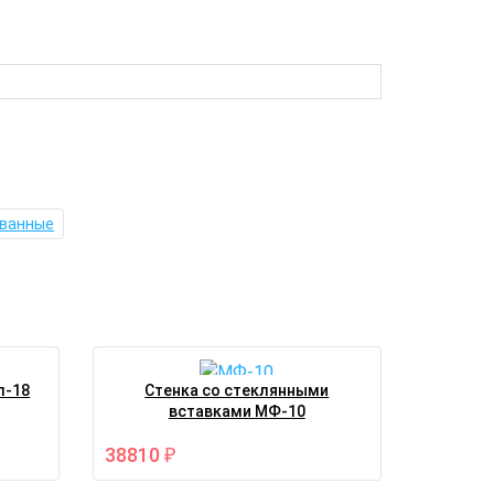
ванные
л-18
Стенка со стеклянными
вставками МФ-10
38810
₽