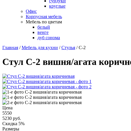
сундуки
круглые
Офис
Корпусная мебель
Мебель по цветам
белый
венге
дуб сонома
Главная
/
Мебель для кухни
/
Стулья
/
С-2
Стул С-2 вишня/агата коричн
Цена
5550
5230
руб.
Скидка 5%
Размеры