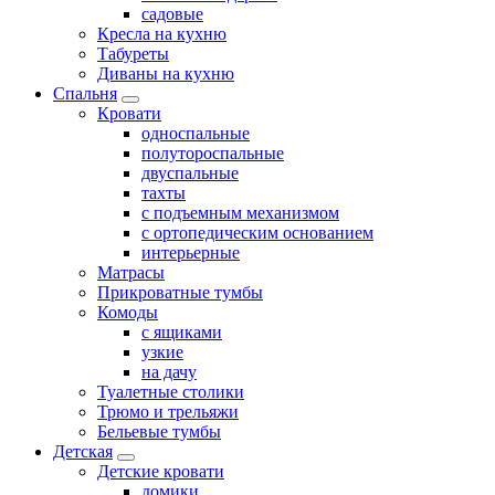
садовые
Кресла на кухню
Табуреты
Диваны на кухню
Спальня
Кровати
односпальные
полутороспальные
двуспальные
тахты
с подъемным механизмом
с ортопедическим основанием
интерьерные
Матрасы
Прикроватные тумбы
Комоды
с ящиками
узкие
на дачу
Туалетные столики
Трюмо и трельяжи
Бельевые тумбы
Детская
Детские кровати
домики