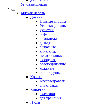
для ванной
Угловые шкафы
Мягкая мебель
Диваны
Прямые диваны
Угловые диваны
кушетки
софы
еврокнижка
дельфин
выкатные
клик-кляк
нераскладные
аккордеон
ортопедические
кожаные
есть подушка
Кресла
Кресла-кровати
для отдыха
Банкетки
скамейки
для хранения
Пуфы