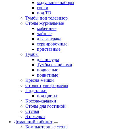
модульные наборы
горки
под ТВ
Тумбы под телевизор
Столы журнальные
кофейные
чайные
для завтрака
сервировочные
приставные
Тумбы
для посуды
Тумбы с ящиками
подвесные
подкатные
Кресла-мешки
Столы трансформеры
Подставки
под цветы
Кресла-качалки
Столы для гостиной
Стулья
Этажерки
Домашний кабинет
Компьютерные столы