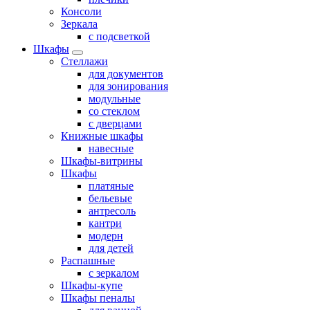
Консоли
Зеркала
с подсветкой
Шкафы
Стеллажи
для документов
для зонирования
модульные
со стеклом
с дверцами
Книжные шкафы
навесные
Шкафы-витрины
Шкафы
платяные
бельевые
антресоль
кантри
модерн
для детей
Распашные
с зеркалом
Шкафы-купе
Шкафы пеналы