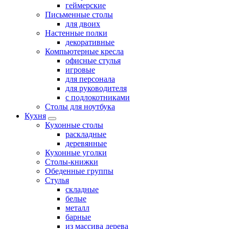
геймерские
Письменные столы
для двоих
Настенные полки
декоративные
Компьютерные кресла
офисные стулья
игровые
для персонала
для руководителя
с подлокотниками
Столы для ноутбука
Кухня
Кухонные столы
раскладные
деревянные
Кухонные уголки
Столы-книжки
Обеденные группы
Стулья
складные
белые
металл
барные
из массива дерева