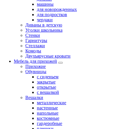
машины
для новорожденных
для подростков
чердаки
Диваны в детскую
Уголки школьника
Стенки
Гарнитуры
Стеллажи
Комоды
Двухъярусные кровати
Мебель для прихожей
Прихожие
Обувницы
с сиденьем
закрытые
открытые
с вешалкой
Вешалки
металлические
настенные
напольные
костюмные
гардеробные
плечики