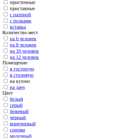
пристенные
приставные
с патиной
с полками
вставка
Количество мест
на 6 человек
на 8 человек
на 10 человек
на 12 человек
Помещение
в гостиную
в столовую
на кухню
на дачу
Цвет
белый
серый
бежевый
черный
коричневый
сонома
молочный