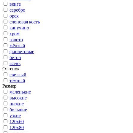
венге
серебро
орех
слоновая кость
капучино
хром
золото
жёлтый
фиолетовые
бетон
ясень
Оттенок
светлый
темный
Размер
маленькие
высокие
низкие
большие
узкие
120x60
120x80