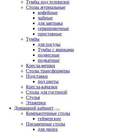
Тумбы под телевизор
Столы журнальные
кофейные
чайные
для завтрака
сервировочные
приставные
Тумбы
для посуды
Тумбы с ящиками
подвесные
подкатные
Кресла-мешки
Столы трансформеры
Подставки
под цветы
Кресла-качалки
Столы для гостиной
Стулья
Этажерки
Домашний кабинет
Компьютерные столы
геймерские
Письменные столы
для двоих