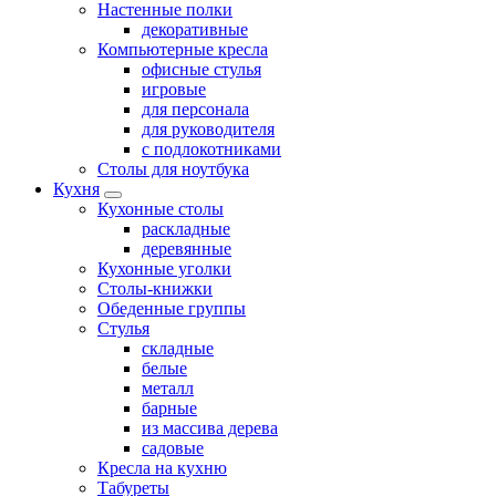
Настенные полки
декоративные
Компьютерные кресла
офисные стулья
игровые
для персонала
для руководителя
с подлокотниками
Столы для ноутбука
Кухня
Кухонные столы
раскладные
деревянные
Кухонные уголки
Столы-книжки
Обеденные группы
Стулья
складные
белые
металл
барные
из массива дерева
садовые
Кресла на кухню
Табуреты