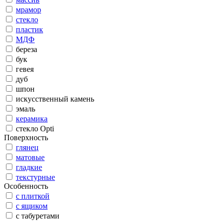
мрамор
стекло
пластик
МДФ
береза
бук
гевея
дуб
шпон
искусственный камень
эмаль
керамика
стекло Opti
Поверхность
глянец
матовые
гладкие
текстурные
Особенность
с плиткой
с ящиком
с табуретами