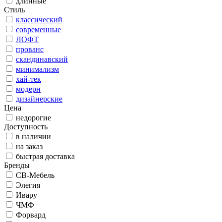
длинные
Стиль
классический
современные
ЛОФТ
прованс
скандинавский
минимализм
хай-тек
модерн
дизайнерские
Цена
недорогие
Доступность
в наличии
на заказ
быстрая доставка
Бренды
СВ-Мебель
Элегия
Ивару
ЧМФ
Форвард