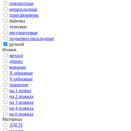
поворотные
нераскладные
трансформеры
бабочка
телескоп
регулируемые
подъемно-раскладные
ручной
Ножки
металл
дерево
кованые
X-образные
V-образные
трапеция
на 1 ножке
на 2 ножках
на 3 ножках
на 4 ножках
на 6 ножках
Материал
ЛДСП
массив