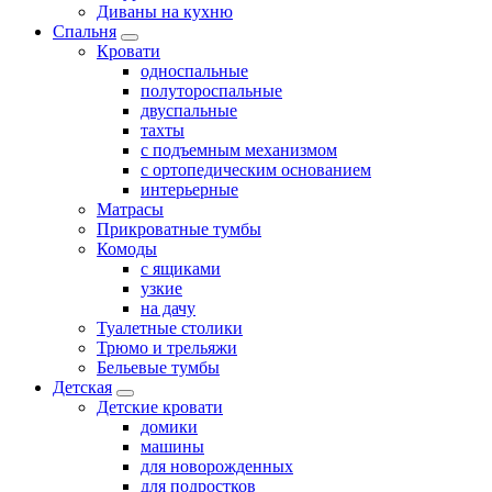
Диваны на кухню
Спальня
Кровати
односпальные
полутороспальные
двуспальные
тахты
с подъемным механизмом
с ортопедическим основанием
интерьерные
Матрасы
Прикроватные тумбы
Комоды
с ящиками
узкие
на дачу
Туалетные столики
Трюмо и трельяжи
Бельевые тумбы
Детская
Детские кровати
домики
машины
для новорожденных
для подростков