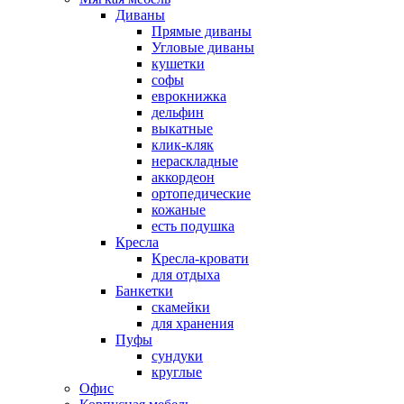
Диваны
Прямые диваны
Угловые диваны
кушетки
софы
еврокнижка
дельфин
выкатные
клик-кляк
нераскладные
аккордеон
ортопедические
кожаные
есть подушка
Кресла
Кресла-кровати
для отдыха
Банкетки
скамейки
для хранения
Пуфы
сундуки
круглые
Офис