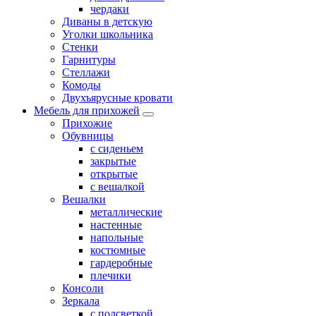
чердаки
Диваны в детскую
Уголки школьника
Стенки
Гарнитуры
Стеллажи
Комоды
Двухъярусные кровати
Мебель для прихожей
Прихожие
Обувницы
с сиденьем
закрытые
открытые
с вешалкой
Вешалки
металлические
настенные
напольные
костюмные
гардеробные
плечики
Консоли
Зеркала
с подсветкой