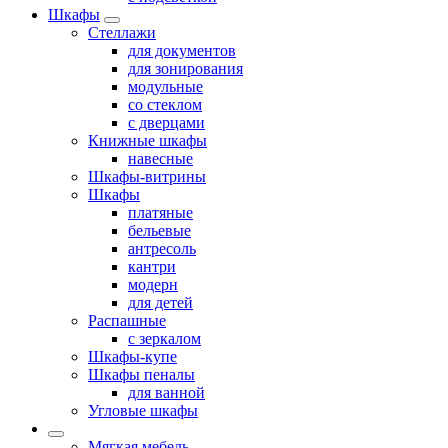
Шкафы
Стеллажи
для документов
для зонирования
модульные
со стеклом
с дверцами
Книжные шкафы
навесные
Шкафы-витрины
Шкафы
платяные
бельевые
антресоль
кантри
модерн
для детей
Распашные
с зеркалом
Шкафы-купе
Шкафы пеналы
для ванной
Угловые шкафы
Мягкая мебель