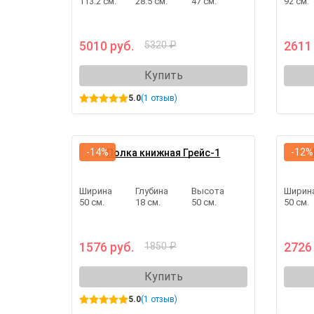
113.2 см.
28.5 см.
47 см.
92 см.
5010 руб.
2611
5320 ₽
Купить
5.0
(1 отзыв)
-14%
-12%
Полка книжная Грейс-1
Ширина
Глубина
Высота
Ширин
50 см.
18 см.
50 см.
50 см.
1576 руб.
2726
1850 ₽
Купить
5.0
(1 отзыв)