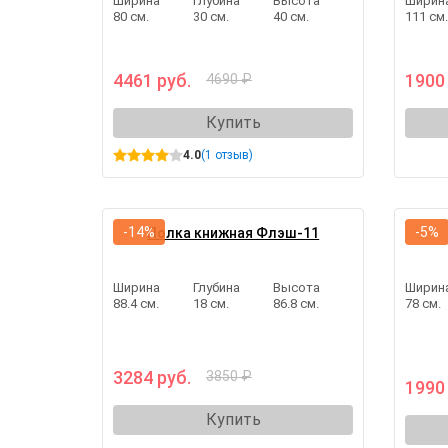
Ширина
Глубина
Высота
Ширин
80 см.
30 см.
40 см.
111 см
4461 руб.
1900
4690 ₽
Купить
4.0
(1 отзыв)
-14%
-5%
Полка книжная Флэш-11
Ширина
Глубина
Высота
Ширин
88.4 см.
18 см.
86.8 см.
78 см.
3284 руб.
3850 ₽
1990
Купить