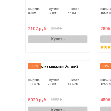
Ширина
Глубина
Высота
Ширин
80 см.
17 см.
42 см.
105.6 с
2107 руб.
2806
2550 ₽
Купить
-17%
-3%
Полка книжная Остин-2
Ширина
Глубина
Высота
Ширин
133.4 см.
22 см.
44.4 см.
125.9 с
5020 руб.
4806
6080 ₽
Купить