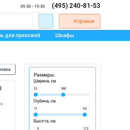
(495) 240-81-53
09:30 - 19:30
Корзина
ь для прихожей
Шкафы
ровка
Размеры:
Ширина, см
2
35
188
Глубина, см
та
17
40
Высота, см
9
172