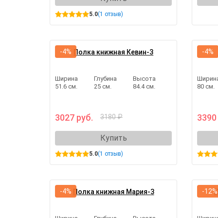
5.0
(1 отзыв)
-4%
-4%
Полка книжная Кевин-3
Ширина
Глубина
Высота
Ширин
51.6 см.
25 см.
84.4 см.
80 см.
3027 руб.
3390
3180 ₽
Купить
5.0
(1 отзыв)
-4%
-12%
Полка книжная Мария-3
П