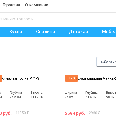
Гарантия
О компании
Кухня
Спальня
Детская
Мебел
⇅
Сорти
-12%
Книжная полка МФ-3
Полка книжная Чайка-
а
Глубина
Высота
Ширина
Глубина
Высо
м.
26.5 см.
114.2 см.
35 см.
21.6 см.
95 см.
0 руб.
2594 руб.
11850 ₽
2960 ₽