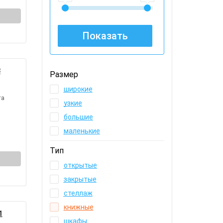
3
Размер
широкие
та
узкие
большие
маленькие
Тип
открытые
закрытые
стеллаж
книжные
1
шкафы