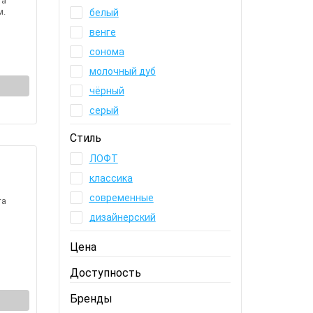
та
м.
белый
венге
сонома
молочный дуб
чёрный
серый
Стиль
ЛОФТ
классика
современные
та
дизайнерский
Цена
Доступность
Бренды