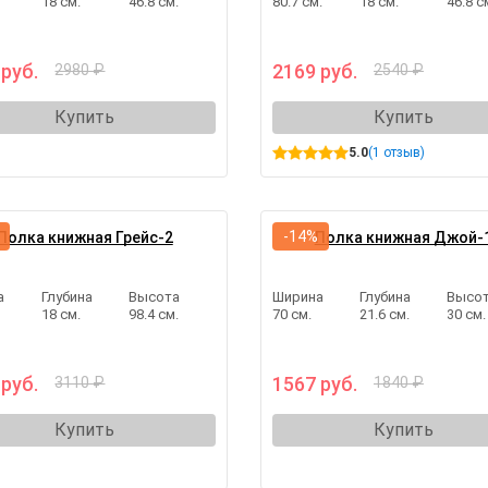
18 см.
46.8 см.
80.7 см.
18 см.
46.8 с
 руб.
2169 руб.
2980 ₽
2540 ₽
Купить
Купить
5.0
(1 отзыв)
-14%
Полка книжная Грейс-2
Полка книжная Джой-
а
Глубина
Высота
Ширина
Глубина
Высо
18 см.
98.4 см.
70 см.
21.6 см.
30 см.
 руб.
1567 руб.
3110 ₽
1840 ₽
Купить
Купить