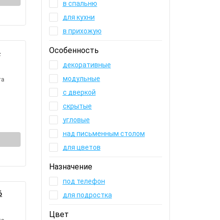
в спальню
для кухни
в прихожую
Особенность
4
декоративные
модульные
та
с дверкой
скрытые
угловые
над письменным столом
для цветов
Назначение
под телефон
6
для подростка
Цвет