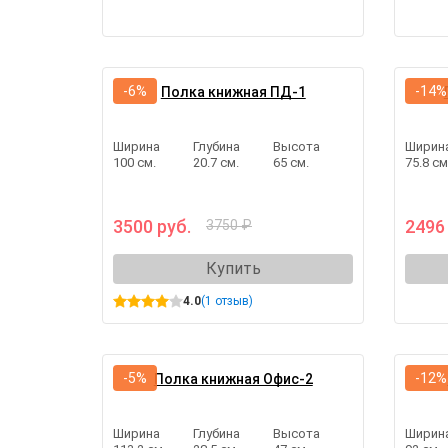
-6%
-14%
Полка книжная ПД-1
Ширина
Глубина
Высота
Ширин
100 см.
20.7 см.
65 см.
75.8 см
3500 руб.
2496
3750 ₽
Купить
4.0
(1 отзыв)
-5%
-12%
Полка книжная Офис-2
Ширина
Глубина
Высота
Ширин