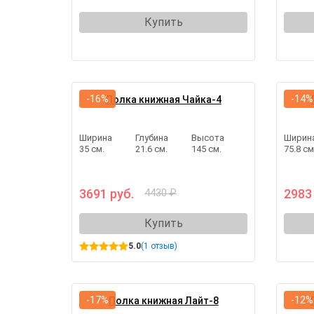
Купить
-16%
-14%
Полка книжная Чайка-4
Ширина
Глубина
Высота
Ширин
35 см.
21.6 см.
145 см.
75.8 см
3691 руб.
2983
4430 ₽
Купить
5.0
(1 отзыв)
-17%
-12%
Полка книжная Лайт-8