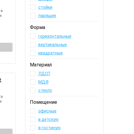
стойки
та
м.
парящие
Форма
горизонтальные
вертикальные
квадратные
Материал
ЛДСП
2
МДФ
стекло
та
м.
Помещение
офисные
в детскую
в гостиную