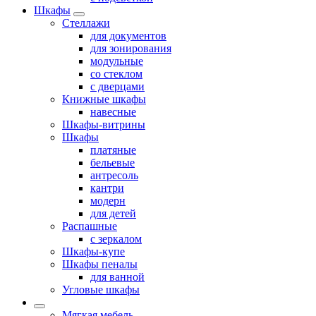
Шкафы
Стеллажи
для документов
для зонирования
модульные
со стеклом
с дверцами
Книжные шкафы
навесные
Шкафы-витрины
Шкафы
платяные
бельевые
антресоль
кантри
модерн
для детей
Распашные
с зеркалом
Шкафы-купе
Шкафы пеналы
для ванной
Угловые шкафы
Мягкая мебель