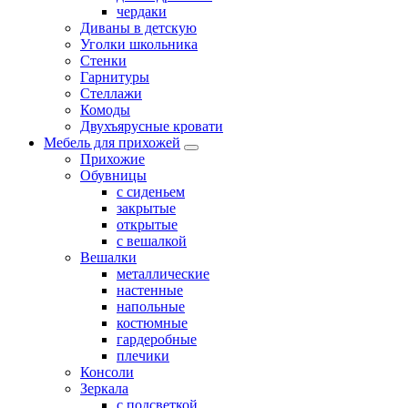
чердаки
Диваны в детскую
Уголки школьника
Стенки
Гарнитуры
Стеллажи
Комоды
Двухъярусные кровати
Мебель для прихожей
Прихожие
Обувницы
с сиденьем
закрытые
открытые
с вешалкой
Вешалки
металлические
настенные
напольные
костюмные
гардеробные
плечики
Консоли
Зеркала
с подсветкой