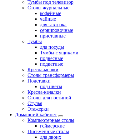
Тумбы под телевизор
Столы журнальные
кофейные
чайные
для завтрака
сервировочные
приставные
Тумбы
для посуды
Тумбы с ящиками
подвесные
подкатные
Кресла-мешки
Столы трансформеры
Подставки
под цветы
Кресла-качалки
Столы для гостиной
Стулья
Этажерки
Домашний кабинет
Компьютерные столы
геймерские
Письменные столы
для двоих