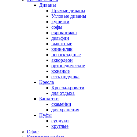
Диваны
Прямые диваны
Угловые диваны
кушетки
софы
еврокнижка
дельфин
выкатные
клик-кляк
нераскладные
аккордеон
ортопедические
кожаные
есть подушка
Кресла
Кресла-кровати
для отдыха
Банкетки
скамейки
для хранения
Пуфы
сундуки
круглые
Офис