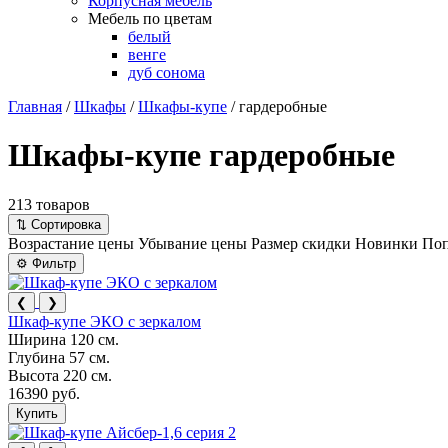
Корпусная мебель
Мебель по цветам
белый
венге
дуб сонома
Главная
/
Шкафы
/
Шкафы-купе
/
гардеробные
Шкафы-купе гардеробные
213 товаров
⇅
Сортировка
Возрастание цены
Убывание цены
Размер скидки
Новинки
Поп
⚙
Фильтр
❮
❯
Шкаф-купе ЭКО с зеркалом
Ширина
120 см.
Глубина
57 см.
Высота
220 см.
16390 руб.
Купить