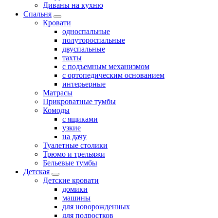
Диваны на кухню
Спальня
Кровати
односпальные
полутороспальные
двуспальные
тахты
с подъемным механизмом
с ортопедическим основанием
интерьерные
Матрасы
Прикроватные тумбы
Комоды
с ящиками
узкие
на дачу
Туалетные столики
Трюмо и трельяжи
Бельевые тумбы
Детская
Детские кровати
домики
машины
для новорожденных
для подростков