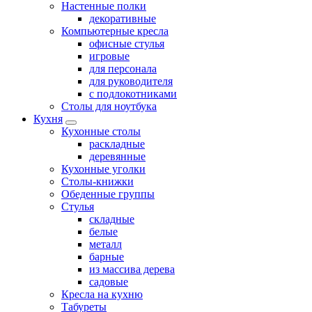
Настенные полки
декоративные
Компьютерные кресла
офисные стулья
игровые
для персонала
для руководителя
с подлокотниками
Столы для ноутбука
Кухня
Кухонные столы
раскладные
деревянные
Кухонные уголки
Столы-книжки
Обеденные группы
Стулья
складные
белые
металл
барные
из массива дерева
садовые
Кресла на кухню
Табуреты