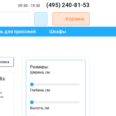
(495) 240-81-53
09:30 - 19:30
Корзина
ь для прихожей
Шкафы
ровка
Размеры:
Ширина, см
0 с
Глубина, см
а
см.
Высота, см