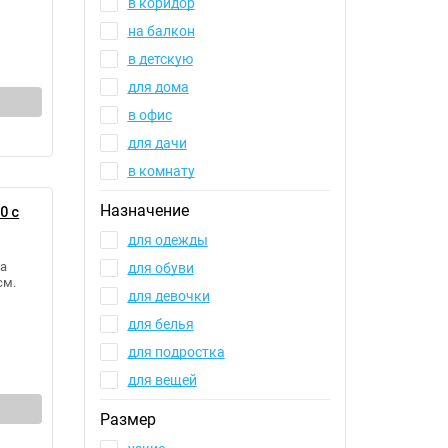
в коридор
на балкон
в детскую
для дома
в офис
для дачи
в комнату
Назначение
0 с
для одежды
а
для обуви
см.
для девочки
для белья
для подростка
для вещей
Размер