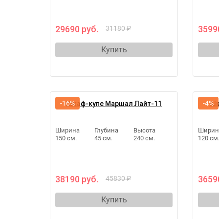
29690 руб.
3599
31180 ₽
Купить
-16%
-4%
Шкаф-купе Маршал Лайт-11
Шк
Ширина
Глубина
Высота
Ширин
150 см.
45 см.
240 см.
120 см
38190 руб.
3659
45830 ₽
Купить