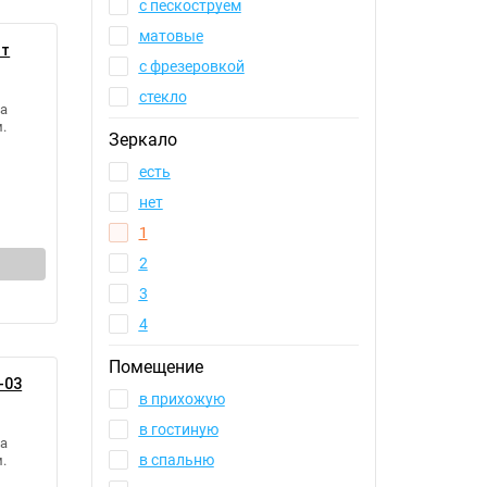
с пескоструем
матовые
йт
с фрезeровкой
стекло
а
.
Зеркало
есть
нет
1
2
3
4
Помещение
-03
в прихожую
в гостиную
а
в спальню
.