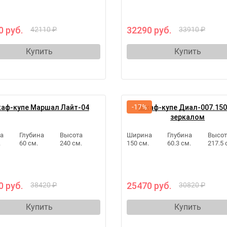
0 руб.
32290 руб.
42110 ₽
33910 ₽
Купить
Купить
-17%
аф-купе Маршал Лайт-04
Шкаф-купе Диал-007.150
зеркалом
а
Глубина
Высота
Ширина
Глубина
Высот
.
60 см.
240 см.
150 см.
60.3 см.
217.5 
0 руб.
25470 руб.
38420 ₽
30820 ₽
Купить
Купить