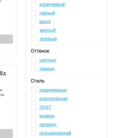
.
коричневый
черный
венге
желтый
зеленый
Оттенок
светлые
темные
0 с
Стиль
а
современные
см.
классические
ЛОФТ
модерн
прованс
скандинавский