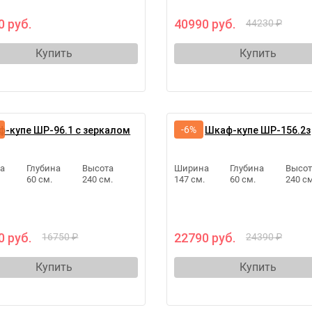
0 руб.
40990 руб.
44230 ₽
Купить
Купить
-6%
-купе ШР-96.1 с зеркалом
Шкаф-купе ШР-156.2з
а
Глубина
Высота
Ширина
Глубина
Высот
60 см.
240 см.
147 см.
60 см.
240 см
0 руб.
22790 руб.
16750 ₽
24390 ₽
Купить
Купить