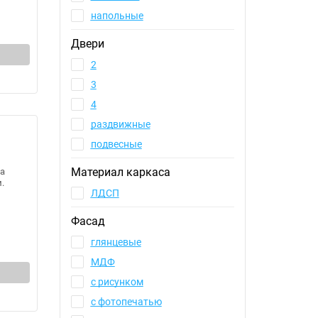
напольные
Двери
2
3
4
раздвижные
подвесные
Материал каркаса
а
.
ЛДСП
Фасад
глянцевые
МДФ
с рисунком
с фотопечатью