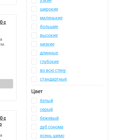
узкие
широкие
маленькие
0 с
большие
высокие
а
низкие
см.
длинные
глубокие
во всю стену
стандартные
Цвет
белый
серый
0 с
бежевый
ю
дуб сонома
а
ясень шимо