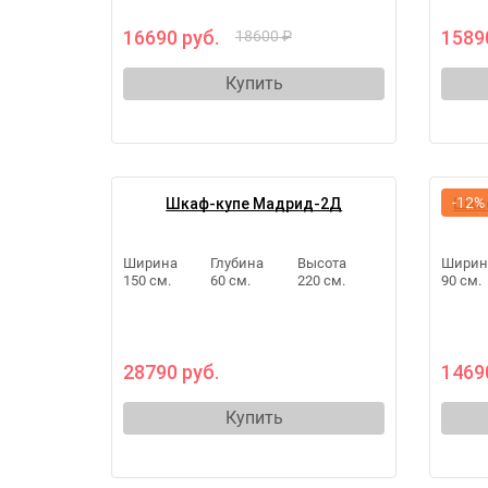
16690 руб.
1589
18600 ₽
Купить
-12%
Шкаф-купе Мадрид-2Д
Шкаф
Ширина
Глубина
Высота
Ширин
150 см.
60 см.
220 см.
90 см.
28790 руб.
1469
Купить