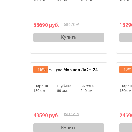
240 см.
45 см.
240 см.
90 см.
58690 руб.
1829
68670 ₽
Купить
-16%
-17%
Шкаф-купе Маршал Лайт-24
Ширина
Глубина
Высота
Ширин
180 см.
60 см.
240 см.
180 см
49590 руб.
2469
59510 ₽
Купить