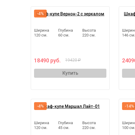
-4%
Шкаф-купе Вернон-2 с зеркалом
Шкаф
Ширина
Глубина
Высота
Ширин
120 см.
60 см.
220 см.
146 см
18490 руб.
2409
19420 ₽
Купить
-4%
-14%
Шкаф-купе Маршал Лайт-01
Ш
Ширина
Глубина
Высота
Ширин
120 см.
45 см.
220 см.
100 см