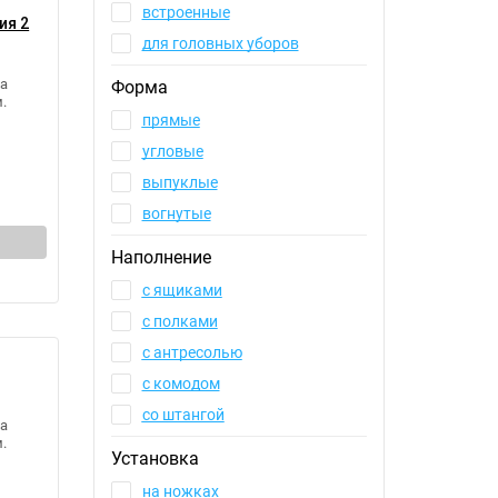
встроенные
ия 2
для головных уборов
а
Форма
.
прямые
угловые
выпуклые
вогнутые
Наполнение
с ящиками
с полками
с антресолью
с комодом
со штангой
а
.
Установка
на ножках