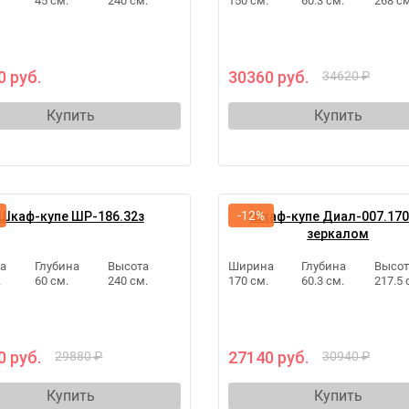
45 см.
240 см.
150 см.
60.3 см.
268 см
0 руб.
30360 руб.
34620 ₽
Купить
Купить
-12%
Шкаф-купе ШР-186.32з
Шкаф-купе Диал-007.170
зеркалом
а
Глубина
Высота
Ширина
Глубина
Высот
.
60 см.
240 см.
170 см.
60.3 см.
217.5 
0 руб.
27140 руб.
29880 ₽
30940 ₽
Купить
Купить