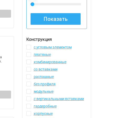
Конструкция
с угловым элементом
платяные
а
.
комбинированные
со вставками
распашные
без профиля
модульные
с вертикальными вставками
гардеробные
корпусные