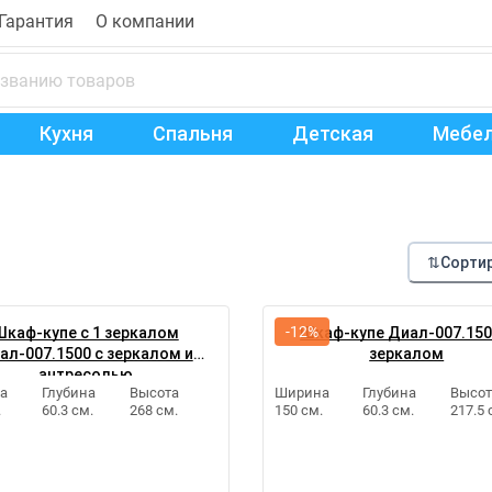
Гарантия
О компании
Кухня
Спальня
Детская
Мебел
⇅
Сорти
-12%
Шкаф-купе с 1 зеркалом
Шкаф-купе Диал-007.150
ал-007.1500 с зеркалом и
зеркалом
антресолью
а
Глубина
Высота
Ширина
Глубина
Высот
.
60.3 см.
268 см.
150 см.
60.3 см.
217.5 