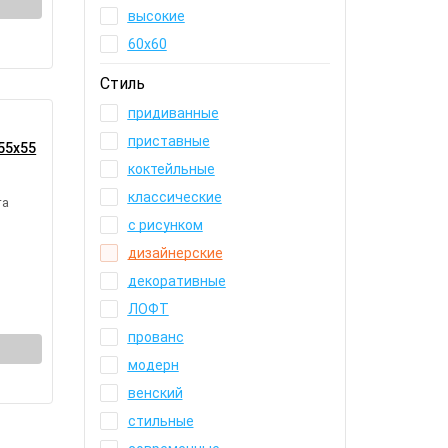
высокие
60х60
Стиль
придиванные
приставные
55х55
коктейльные
классические
та
с рисунком
дизайнерские
декоративные
ЛОФТ
прованс
модерн
венский
стильные