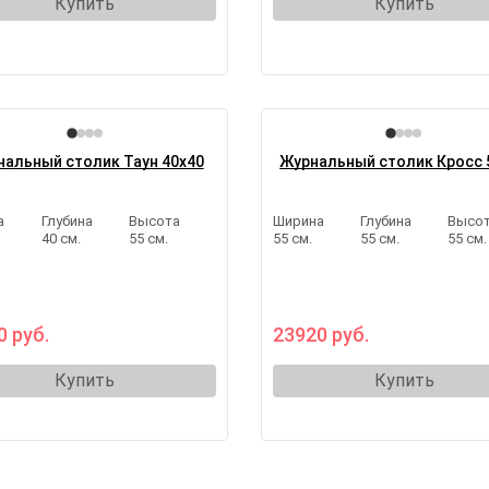
Купить
Купить
альный столик Таун 40х40
Журнальный столик Кросс 
а
Глубина
Высота
Ширина
Глубина
Высо
40 см.
55 см.
55 см.
55 см.
55 см.
0 руб.
23920 руб.
Купить
Купить