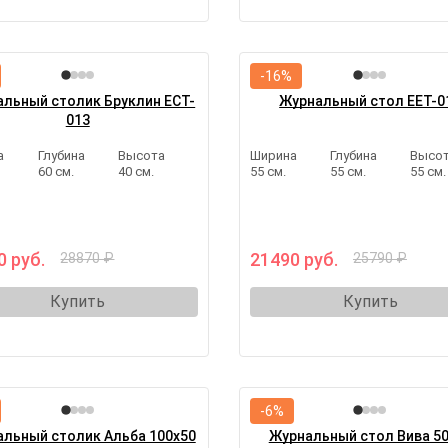
-16%
льный столик Бруклин ECT-
Журнальный стол EET-0
013
а
Глубина
Высота
Ширина
Глубина
Высо
.
60 см.
40 см.
55 см.
55 см.
55 см.
0 руб.
21490 руб.
28870 ₽
25790 ₽
Купить
Купить
-6%
льный столик Альба 100х50
Журнальный стол Вива 5