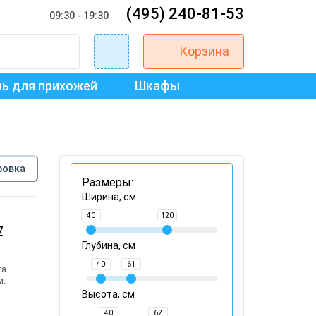
(495) 240-81-53
09:30 - 19:30
Корзина
ь для прихожей
Шкафы
ровка
Размеры:
Ширина, см
40
120
7
Глубина, см
40
61
та
м.
Высота, см
40
62