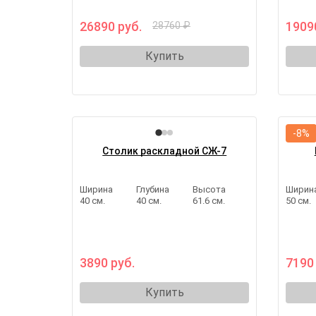
26890 руб.
1909
28760 ₽
Купить
-8%
Столик раскладной СЖ-7
Ширина
Глубина
Высота
Ширин
40 см.
40 см.
61.6 см.
50 см.
3890 руб.
7190
Купить