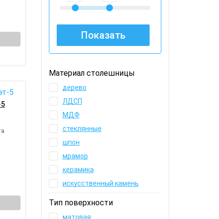
Материал столешницы
дерево
ЛДСП
-5
МДФ
стеклянные
та
шпон
мрамор
керамика
искусственный камень
Тип поверхности
матовая