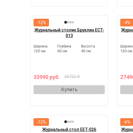
-12%
-4%
Журнальный столик Бруклин ECT-
Журна
013
Ширина
Глубина
Высота
Ширин
120 см.
60 см.
40 см.
120 см
33990 руб.
2749
38750 ₽
Купить
-12%
-6%
Журнальный стол EET-026
Журна