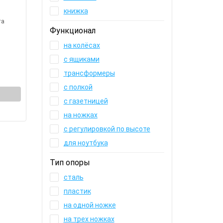
книжка
та
Функционал
на колёсах
с ящиками
трансформеры
с полкой
с газетницей
на ножках
с регулировкой по высоте
для ноутбука
Тип опоры
сталь
пластик
на одной ножке
на трех ножках