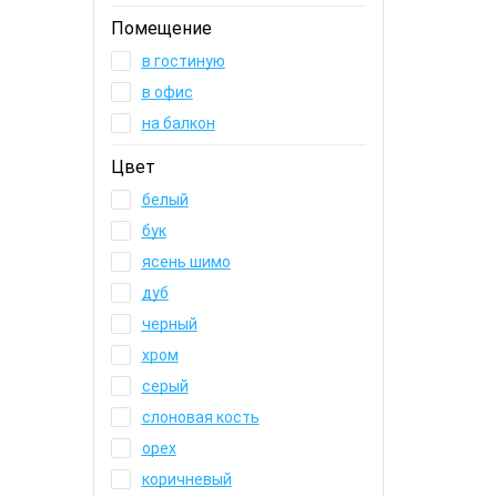
Помещение
в гостиную
в офис
на балкон
Цвет
белый
бук
ясень шимо
дуб
черный
хром
серый
слоновая кость
орех
коричневый