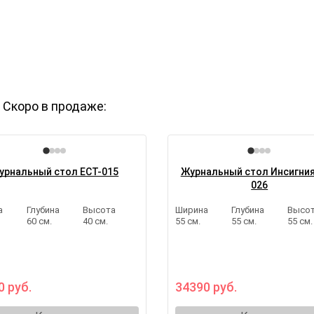
Скоро в продаже:
урнальный стол ECT-015
Журнальный стол Инсигния
026
а
Глубина
Высота
Ширина
Глубина
Высо
.
60 см.
40 см.
55 см.
55 см.
55 см.
0 руб.
34390 руб.