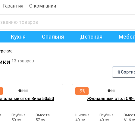
Гарантия
О компании
Кухня
Спальня
Детская
Мебел
ерские
ики
13 товаров
⇅
Сорти
-9%
нальный стол Вива 50х50
Журнальный стол СЖ-
а
Глубина
Высота
Ширина
Глубина
Высо
50 см.
57 см.
40 см.
40 см.
61.6 с