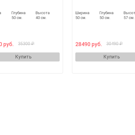
а
Глубина
Высота
Ширина
Глубина
Высо
.
50 см.
40 см.
50 см.
50 см.
57 см.
0 руб.
28490 руб.
35300 ₽
30490 ₽
Купить
Купить