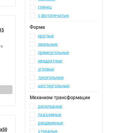
глянец
с фотопечатью
Форма
15
круглые
овальные
та
прямоугольные
квадратные
угловые
треугольные
шестиугольные
Механизм трансформации
раскладные
подъемные
раздвижные
0х50
откидные