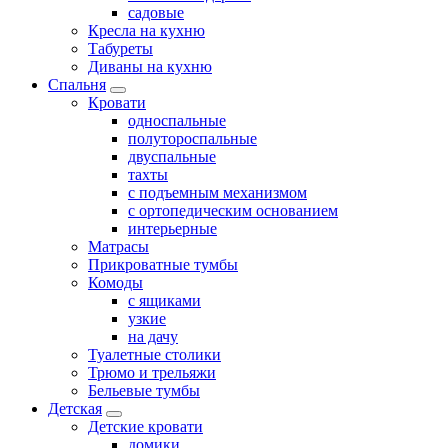
садовые
Кресла на кухню
Табуреты
Диваны на кухню
Спальня
Кровати
односпальные
полутороспальные
двуспальные
тахты
с подъемным механизмом
с ортопедическим основанием
интерьерные
Матрасы
Прикроватные тумбы
Комоды
с ящиками
узкие
на дачу
Туалетные столики
Трюмо и трельяжи
Бельевые тумбы
Детская
Детские кровати
домики