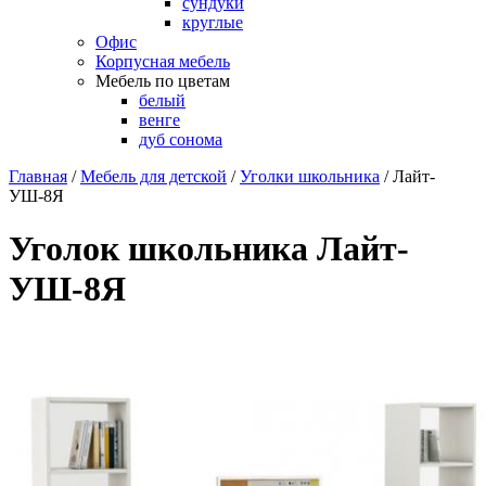
сундуки
круглые
Офис
Корпусная мебель
Мебель по цветам
белый
венге
дуб сонома
Главная
/
Мебель для детской
/
Уголки школьника
/
Лайт-
УШ-8Я
Уголок школьника Лайт-
УШ-8Я