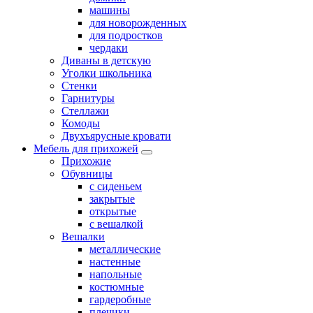
машины
для новорожденных
для подростков
чердаки
Диваны в детскую
Уголки школьника
Стенки
Гарнитуры
Стеллажи
Комоды
Двухъярусные кровати
Мебель для прихожей
Прихожие
Обувницы
с сиденьем
закрытые
открытые
с вешалкой
Вешалки
металлические
настенные
напольные
костюмные
гардеробные
плечики