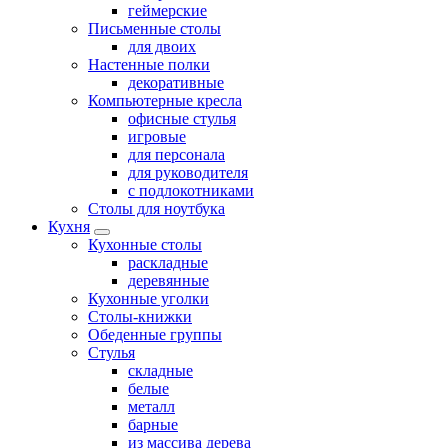
геймерские
Письменные столы
для двоих
Настенные полки
декоративные
Компьютерные кресла
офисные стулья
игровые
для персонала
для руководителя
с подлокотниками
Столы для ноутбука
Кухня
Кухонные столы
раскладные
деревянные
Кухонные уголки
Столы-книжки
Обеденные группы
Стулья
складные
белые
металл
барные
из массива дерева