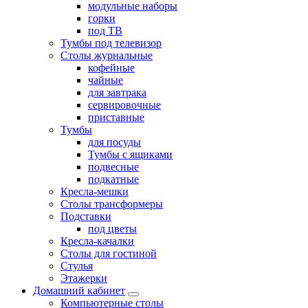
модульные наборы
горки
под ТВ
Тумбы под телевизор
Столы журнальные
кофейные
чайные
для завтрака
сервировочные
приставные
Тумбы
для посуды
Тумбы с ящиками
подвесные
подкатные
Кресла-мешки
Столы трансформеры
Подставки
под цветы
Кресла-качалки
Столы для гостиной
Стулья
Этажерки
Домашний кабинет
Компьютерные столы