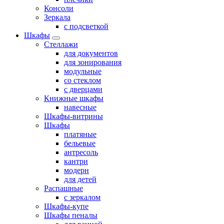
Консоли
Зеркала
с подсветкой
Шкафы
Стеллажи
для документов
для зонирования
модульные
со стеклом
с дверцами
Книжные шкафы
навесные
Шкафы-витрины
Шкафы
платяные
бельевые
антресоль
кантри
модерн
для детей
Распашные
с зеркалом
Шкафы-купе
Шкафы пеналы