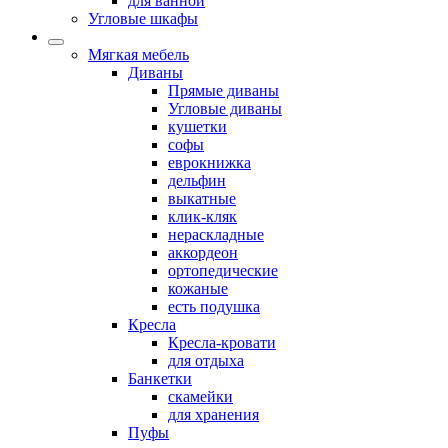
для ванной
Угловые шкафы
Мягкая мебель
Диваны
Прямые диваны
Угловые диваны
кушетки
софы
еврокнижка
дельфин
выкатные
клик-кляк
нераскладные
аккордеон
ортопедические
кожаные
есть подушка
Кресла
Кресла-кровати
для отдыха
Банкетки
скамейки
для хранения
Пуфы