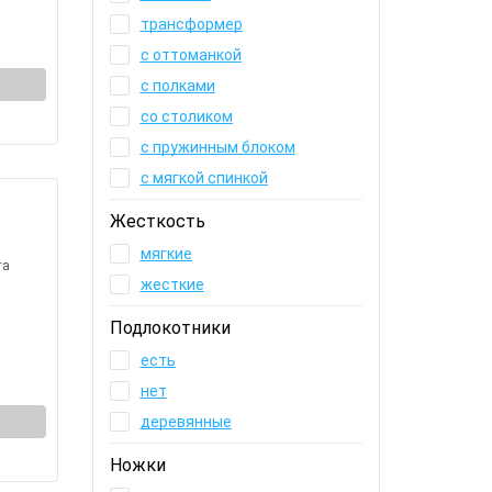
трансформер
с оттоманкой
с полками
со столиком
с пружинным блоком
с мягкой спинкой
Жесткость
мягкие
та
жесткие
Подлокотники
есть
нет
деревянные
Ножки