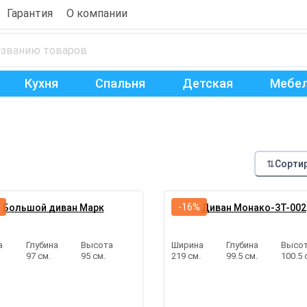
Гарантия
О компании
Кухня
Спальня
Детская
Мебел
⇅
Сорти
-16%
Большой диван Марк
Диван Монако-3Т-002
а
Глубина
Высота
Ширина
Глубина
Высо
.
97 см.
95 см.
219 см.
99.5 см.
100.5 