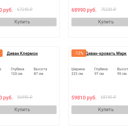
0 руб.
68990 руб.
67240 ₽
75230 ₽
Купить
Купить
-12%
Диван Клермон
Диван-кровать Марк
а
Глубина
Высота
Ширина
Глубина
Высо
.
120 см.
87 см.
223 см.
97 см.
95 см.
0 руб.
59810 руб.
56990 ₽
68190 ₽
Купить
Купить