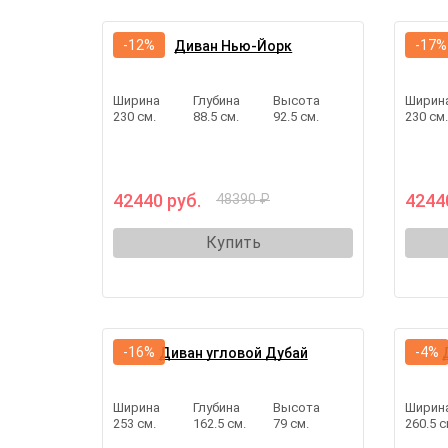
-12%
-17%
Диван Нью-Йорк
Ширина
Глубина
Высота
Ширин
230 см.
88.5 см.
92.5 см.
230 см
42440 руб.
4244
48390 ₽
Купить
-16%
-4%
Диван угловой Дубай
Ширина
Глубина
Высота
Ширин
253 см.
162.5 см.
79 см.
260.5 с