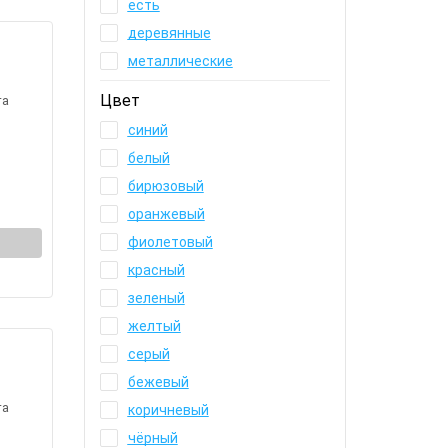
есть
деревянные
металлические
Цвет
та
синий
белый
бирюзовый
оранжевый
фиолетовый
красный
зеленый
желтый
серый
бежевый
та
коричневый
чёрный