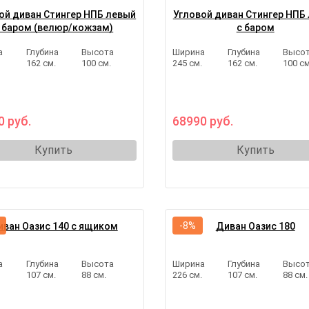
ой диван Стингер НПБ левый
Угловой диван Стингер НПБ
 баром (велюр/кожзам)
с баром
а
Глубина
Высота
Ширина
Глубина
Высо
.
162 см.
100 см.
245 см.
162 см.
100 см
0 руб.
68990 руб.
Купить
Купить
-8%
иван Оазис 140 с ящиком
Диван Оазис 180
а
Глубина
Высота
Ширина
Глубина
Высо
.
107 см.
88 см.
226 см.
107 см.
88 см.