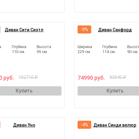
-9%
Диван Сити Сиэтл
Диван Санфорд
а
Глубина
Высота
Ширина
Глубина
Высо
.
110 см.
95 см.
229 см.
114 см.
90 см.
0 руб.
74990 руб.
102710 ₽
82940 ₽
Купить
Купить
-4%
Диван Уно
Диван Синди велюр