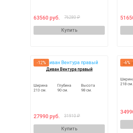
63560 руб.
5165
76280 ₽
Купить
-12%
-6%
Дива
Диван Вентура правый
Ширин
218 см
Ширина
Глубина
Высота
213 см.
90 см.
98 см.
3499
27990 руб.
31910 ₽
Купить