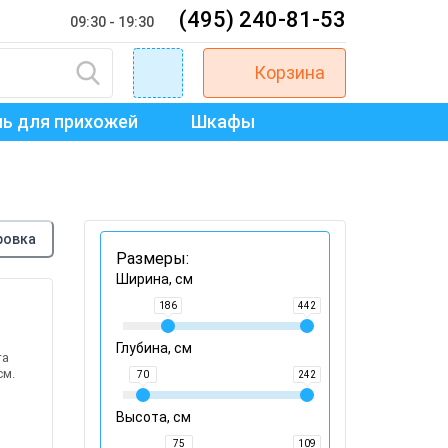
(495) 240-81-53
09:30 - 19:30
Корзина
ь для прихожей
Шкафы
ровка
Размеры:
Ширина, см
186
442
Глубина, см
та
см.
70
242
Высота, см
75
109