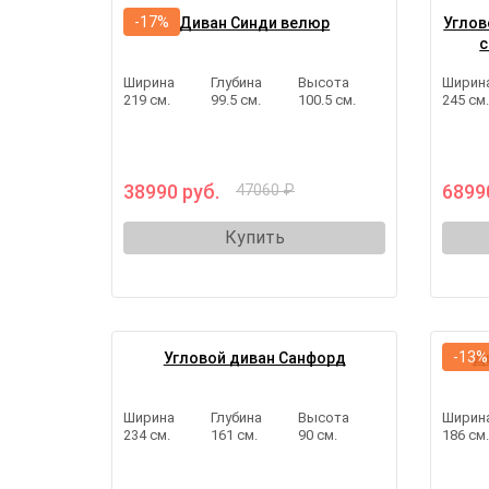
-17%
Диван Синди велюр
Углов
с
Ширина
Глубина
Высота
Ширин
219 см.
99.5 см.
100.5 см.
245 см
38990 руб.
6899
47060 ₽
Купить
-13%
Угловой диван Санфорд
Д
Ширина
Глубина
Высота
Ширин
234 см.
161 см.
90 см.
186 см