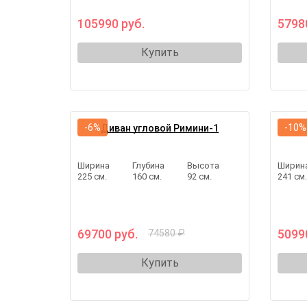
105990 руб.
5798
Купить
-6%
-10%
Диван угловой Римини-1
Ширина
Глубина
Высота
Ширин
225 см.
160 см.
92 см.
241 см
69700 руб.
5099
74580 ₽
Купить