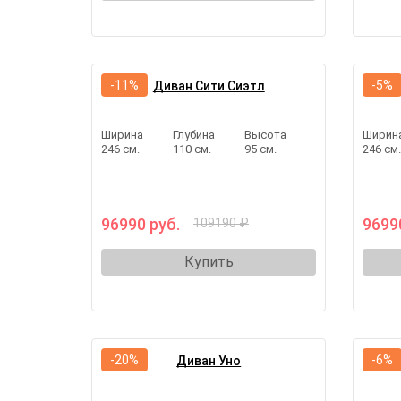
-11%
-5%
Диван Сити Сиэтл
Ширина
Глубина
Высота
Ширин
246 см.
110 см.
95 см.
246 см
96990 руб.
9699
109190 ₽
Купить
-20%
-6%
Диван Уно