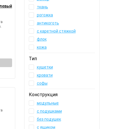
 левый
ткань
рогожка
та
антикоготь
.
с каретной стяжкой
флок
кожа
Тип
кушетки
кровати
софы
Конструкция
модульные
та
с подушками
без подушек
с ящиком