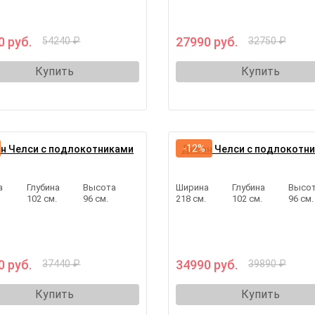
0 руб.
27990 руб.
54240 ₽
32750 ₽
Купить
Купить
-12%
н Челси с подлокотниками
Диван Челси с подлокотн
а
Глубина
Высота
Ширина
Глубина
Высо
.
102 см.
96 см.
218 см.
102 см.
96 см.
0 руб.
34990 руб.
37440 ₽
39890 ₽
Купить
Купить