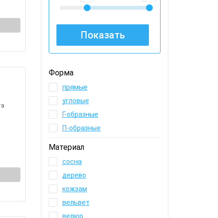
Форма
прямые
угловые
та
Г-образные
П-образные
Материал
сосна
дерево
кожзам
вельвет
велюр