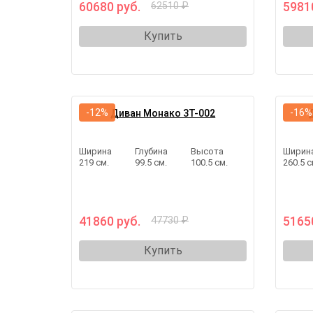
60680 руб.
5981
62510 ₽
Купить
-12%
-16%
Диван Монако 3Т-002
Ширина
Глубина
Высота
Ширин
219 см.
99.5 см.
100.5 см.
260.5 с
41860 руб.
5165
47730 ₽
Купить