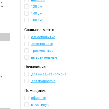
та
см.
120 см
140 см
180 см
Спальное место
односпальные
двуспальные
трехместные
вместительные
Назначение
для ежедневного сна
та
для подростка
Помещение
офисные
в гостиную