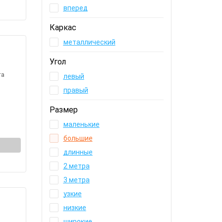
вперед
Каркас
металлический
Угол
та
левый
правый
Размер
маленькие
большие
длинные
2 метра
3 метра
узкие
низкие
широкие