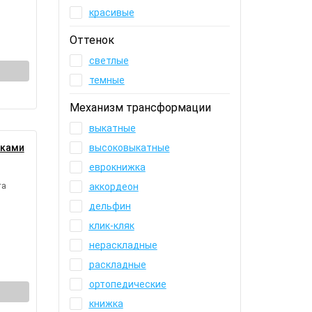
красивые
Оттенок
светлые
темные
Механизм трансформации
выкатные
иками
высоковыкатные
еврокнижка
та
аккордеон
дельфин
клик-кляк
нераскладные
раскладные
ортопедические
книжка