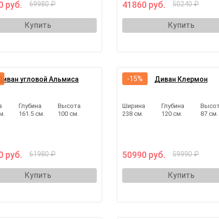
0 руб.
41860 руб.
69980 ₽
50240 ₽
Купить
Купить
-15%
Диван угловой Альмиса
Диван Клермон
а
Глубина
Высота
Ширина
Глубина
Высо
м.
161.5 см.
100 см.
238 см.
120 см.
87 см.
0 руб.
50990 руб.
61980 ₽
59990 ₽
Купить
Купить