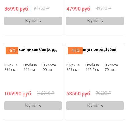
85990 руб.
47990 руб.
94760 ₽
49810 ₽
Купить
Купить
Угловой диван Санфорд
Диван угловой Дубай
-5%
-16%
Ширина
Глубина
Высота
Ширина
Глубина
Высота
234 см.
161 см.
90 см.
253 см.
162.5 см.
79 см.
105990 руб.
63560 руб.
112310 ₽
76280 ₽
Купить
Купить