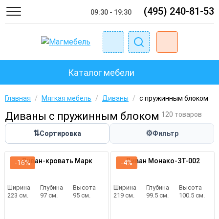
(495) 240-81-53
09:30 - 19:30
Каталог мебели
Главная
/
Мягкая мебель
/
Диваны
/
с пружинным блоком
Диваны с пружинным блоком
120 товаров
⇅
⚙
Сортировка
Фильтр
Диван-кровать Марк
Диван Монако-3Т-002
-16%
-4%
Ширина
Глубина
Высота
Ширина
Глубина
Высота
223 см.
97 см.
95 см.
219 см.
99.5 см.
100.5 см.