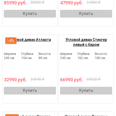
85990 руб.
47990 руб.
98000 ₽
54980 ₽
Купить
Купить
Угловой диван Атланта
Угловой диван Стингер
-4%
левый с баром
Ширина
Глубина
Высота
Ширина
Глубина
Высота
245 см.
154 см.
85 см.
245 см.
162 см.
100 см.
32990 руб.
66990 руб.
34640 ₽
69020 ₽
Купить
Купить