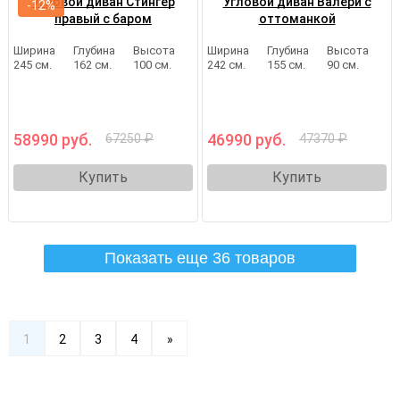
Угловой диван Стингер
Угловой диван Валери с
-12%
правый с баром
оттоманкой
Ширина
Глубина
Высота
Ширина
Глубина
Высота
245 см.
162 см.
100 см.
242 см.
155 см.
90 см.
58990 руб.
46990 руб.
67250 ₽
47370 ₽
Купить
Купить
Показать еще 36 товаров
1
2
3
4
»