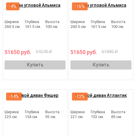
Диван угловой Альмиса
Диван угловой Альмиса
-4%
-16%
Ширина
Глубина
Высота
Ширина
Глубина
Высота
260.5 см.
161.5 см.
100 см.
260.5 см.
161.5 см.
100 см.
51650 руб.
51650 руб.
54240 ₽
61980 ₽
Купить
Купить
Угловой диван Фишер
Угловой диван Атлантик
-14%
-12%
Ширина
Глубина
Высота
Ширина
Глубина
Высота
225 см.
154 см.
93 см.
221 см.
153 см.
85 см.