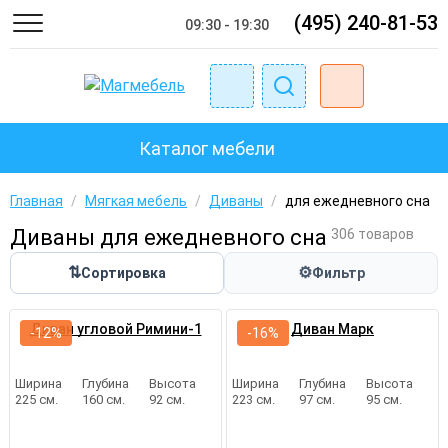
(495) 240-81-53
09:30 - 19:30
Каталог мебели
Главная
/
Мягкая мебель
/
Диваны
/
для ежедневного сна
Диваны для ежедневного сна
306 товаров
⇅
⚙
Сортировка
Фильтр
Диван угловой Римини-1
Диван Марк
-12%
-16%
Ширина
Глубина
Высота
Ширина
Глубина
Высота
225 см.
160 см.
92 см.
223 см.
97 см.
95 см.