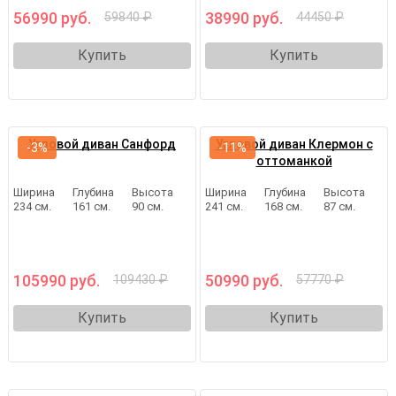
56990 руб.
38990 руб.
59840 ₽
44450 ₽
Купить
Купить
Угловой диван Санфорд
Угловой диван Клермон с
-3%
-11%
оттоманкой
Ширина
Глубина
Высота
Ширина
Глубина
Высота
234 см.
161 см.
90 см.
241 см.
168 см.
87 см.
105990 руб.
50990 руб.
109430 ₽
57770 ₽
Купить
Купить