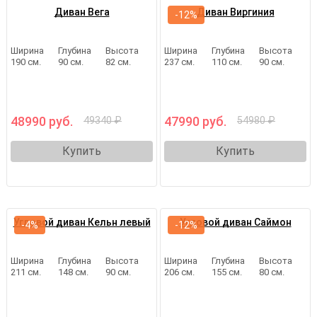
Диван Вега
Диван Виргиния
-12%
Ширина
Глубина
Высота
Ширина
Глубина
Высота
190 см.
90 см.
82 см.
237 см.
110 см.
90 см.
48990 руб.
47990 руб.
49340 ₽
54980 ₽
Купить
Купить
Угловой диван Кельн левый
Угловой диван Саймон
-4%
-12%
Ширина
Глубина
Высота
Ширина
Глубина
Высота
211 см.
148 см.
90 см.
206 см.
155 см.
80 см.