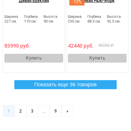
Диван Бруклин
Диван Нью-Йорк
-12%
Ширина
Глубина
Высота
Ширина
Глубина
Высота
227 см.
110 см.
90 см.
230 см.
88.5 см.
92.5 см.
85990 руб.
42440 руб.
48390 ₽
Купить
Купить
Показать еще 36 товаров
1
2
3
...
9
»