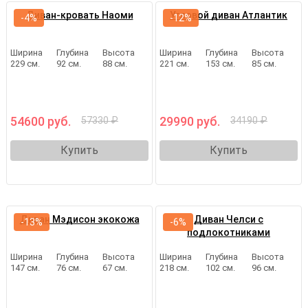
Диван-кровать Наоми
Угловой диван Атлантик
-4%
-12%
Ширина
Глубина
Высота
Ширина
Глубина
Высота
229 см.
92 см.
88 см.
221 см.
153 см.
85 см.
54600 руб.
29990 руб.
57330 ₽
34190 ₽
Купить
Купить
Диван Мэдисон экокожа
Диван Челси с
-13%
-6%
подлокотниками
Ширина
Глубина
Высота
Ширина
Глубина
Высота
147 см.
76 см.
67 см.
218 см.
102 см.
96 см.