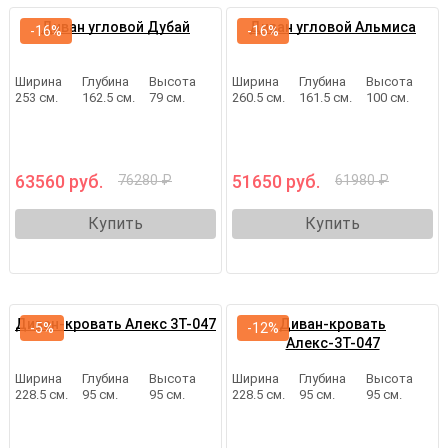
Диван угловой Дубай
Диван угловой Альмиса
-16%
-16%
Ширина
Глубина
Высота
Ширина
Глубина
Высота
253 см.
162.5 см.
79 см.
260.5 см.
161.5 см.
100 см.
63560 руб.
51650 руб.
76280 ₽
61980 ₽
Купить
Купить
Диван-кровать Алекс 3Т-047
Диван-кровать
-5%
-12%
Алекс-3Т-047
Ширина
Глубина
Высота
Ширина
Глубина
Высота
228.5 см.
95 см.
95 см.
228.5 см.
95 см.
95 см.