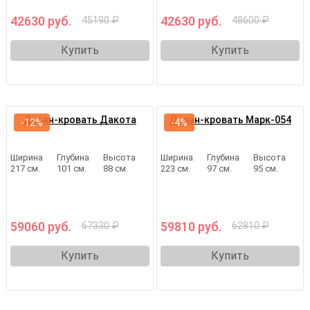
42630 руб.
42630 руб.
45190 ₽
48600 ₽
Купить
Купить
Диван-кровать Дакота
Диван-кровать Марк-054
-12%
-4%
Ширина
Глубина
Высота
Ширина
Глубина
Высота
217 см.
101 см.
88 см.
223 см.
97 см.
95 см.
59060 руб.
59810 руб.
67330 ₽
62810 ₽
Купить
Купить