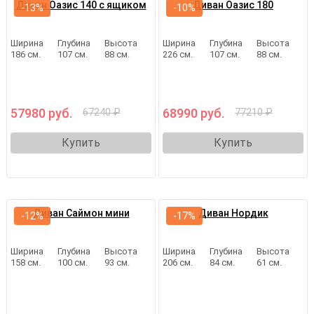
Диван Оазис 140 с ящиком
Диван Оазис 180
-13%
-10%
Ширина
Глубина
Высота
Ширина
Глубина
Высота
186 см.
107 см.
88 см.
226 см.
107 см.
88 см.
57980 руб.
68990 руб.
67240 ₽
77210 ₽
Купить
Купить
Диван Саймон мини
Диван Нордик
-12%
-17%
Ширина
Глубина
Высота
Ширина
Глубина
Высота
158 см.
100 см.
93 см.
206 см.
84 см.
61 см.