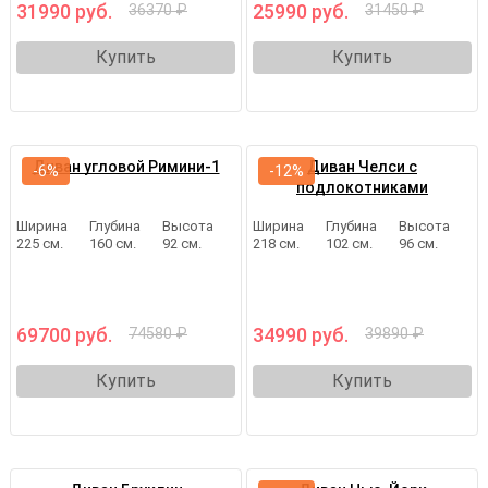
31990 руб.
25990 руб.
36370 ₽
31450 ₽
Купить
Купить
Диван угловой Римини-1
Диван Челси с
-6%
-12%
подлокотниками
Ширина
Глубина
Высота
Ширина
Глубина
Высота
225 см.
160 см.
92 см.
218 см.
102 см.
96 см.
69700 руб.
34990 руб.
74580 ₽
39890 ₽
Купить
Купить