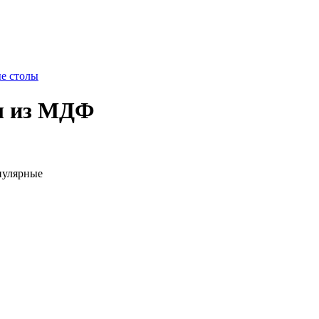
е столы
ы из МДФ
улярные