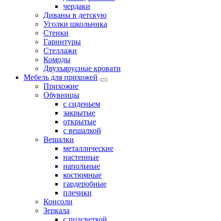
чердаки
Диваны в детскую
Уголки школьника
Стенки
Гарнитуры
Стеллажи
Комоды
Двухъярусные кровати
Мебель для прихожей
Прихожие
Обувницы
с сиденьем
закрытые
открытые
с вешалкой
Вешалки
металлические
настенные
напольные
костюмные
гардеробные
плечики
Консоли
Зеркала
с подсветкой