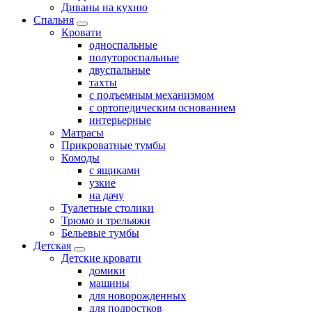
Диваны на кухню
Спальня
Кровати
односпальные
полутороспальные
двуспальные
тахты
с подъемным механизмом
с ортопедическим основанием
интерьерные
Матрасы
Прикроватные тумбы
Комоды
с ящиками
узкие
на дачу
Туалетные столики
Трюмо и трельяжи
Бельевые тумбы
Детская
Детские кровати
домики
машины
для новорожденных
для подростков