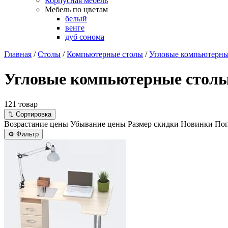
Корпусная мебель
Мебель по цветам
белый
венге
дуб сонома
Главная
/
Столы
/
Компьютерные столы
/
Угловые компьютерны
Угловые компьютерные стол
121 товар
⇅
Сортировка
Возрастание цены
Убывание цены
Размер скидки
Новинки
Поп
⚙
Фильтр