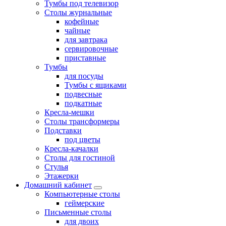
Тумбы под телевизор
Столы журнальные
кофейные
чайные
для завтрака
сервировочные
приставные
Тумбы
для посуды
Тумбы с ящиками
подвесные
подкатные
Кресла-мешки
Столы трансформеры
Подставки
под цветы
Кресла-качалки
Столы для гостиной
Стулья
Этажерки
Домашний кабинет
Компьютерные столы
геймерские
Письменные столы
для двоих