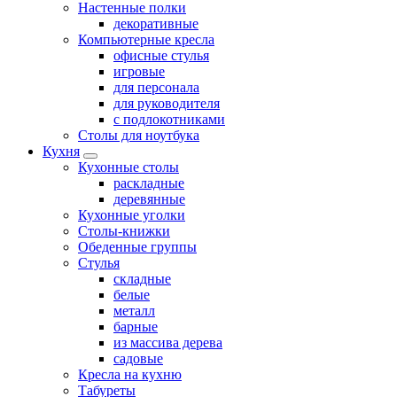
Настенные полки
декоративные
Компьютерные кресла
офисные стулья
игровые
для персонала
для руководителя
с подлокотниками
Столы для ноутбука
Кухня
Кухонные столы
раскладные
деревянные
Кухонные уголки
Столы-книжки
Обеденные группы
Стулья
складные
белые
металл
барные
из массива дерева
садовые
Кресла на кухню
Табуреты