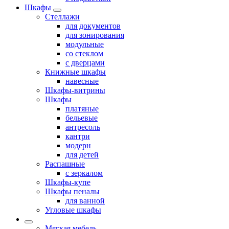
Шкафы
Стеллажи
для документов
для зонирования
модульные
со стеклом
с дверцами
Книжные шкафы
навесные
Шкафы-витрины
Шкафы
платяные
бельевые
антресоль
кантри
модерн
для детей
Распашные
с зеркалом
Шкафы-купе
Шкафы пеналы
для ванной
Угловые шкафы
Мягкая мебель