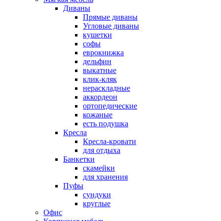
Диваны
Прямые диваны
Угловые диваны
кушетки
софы
еврокнижка
дельфин
выкатные
клик-кляк
нераскладные
аккордеон
ортопедические
кожаные
есть подушка
Кресла
Кресла-кровати
для отдыха
Банкетки
скамейки
для хранения
Пуфы
сундуки
круглые
Офис