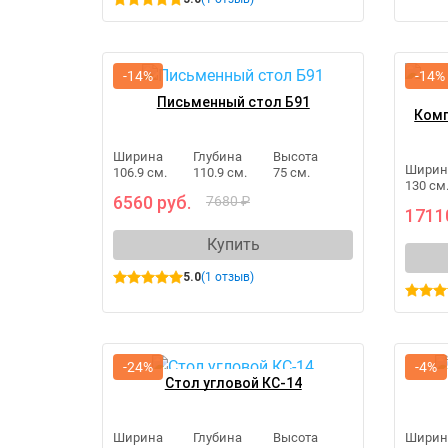
-14%
-14%
Письменный стол Б91
Комп
Ширина
Глубина
Высота
Ширин
106.9 см.
110.9 см.
75 см.
130 см
6560 руб.
7680 ₽
1711
Купить
5.0
(1 отзыв)
-24%
-4%
Стол угловой КС-14
Ширина
Глубина
Высота
Ширин