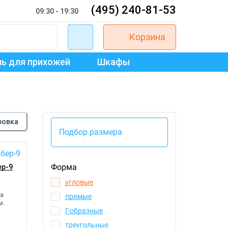
(495) 240-81-53
09:30 - 19:30
Корзина
ь для прихожей
Шкафы
ровка
Подбор размера
Форма
ер-9
угловые
а
прямые
м.
Г-образные
треугольные