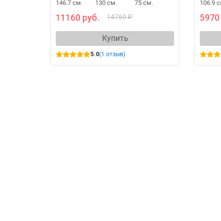
146.7 см.
130 см.
75 см.
106.9 с
11160 руб.
5970
14760 ₽
Купить
5.0
(1 отзыв)