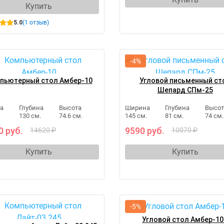
Купить
5.0
(1 отзыв)
-4%
пьютерный стол Амбер-10
Угловой письменный ст
Шепард СПм-25
а
Глубина
Высота
Ширина
Глубина
Высот
.
130 см.
74.6 см.
145 см.
81 см.
74 см.
0 руб.
9590 руб.
14620 ₽
10070 ₽
Купить
Купить
-5%
Угловой стол Амбер-1