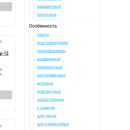
квадратные
овальные
Особенность
парты
под подоконник
трансформеры
р-12
выдвижные
полукруглые
а
м.
эргономичные
игровые
поворотные
закругленные
с замком
для папок
для компьютера