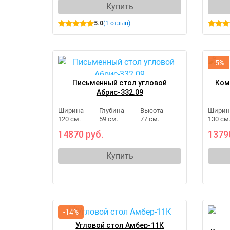
Купить
5.0
(1 отзыв)
-5%
Письменный стол угловой
Ком
Абрис-332.09
Ширина
Глубина
Высота
Ширин
120 см.
59 см.
77 см.
130 см
14870 руб.
1379
Купить
-14%
Угловой стол Амбер-11К