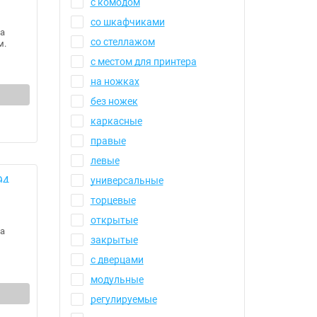
с комодом
со шкафчиками
а
со стеллажом
м.
с местом для принтера
на ножках
без ножек
каркасные
правые
левые
универсальные
торцевые
открытые
а
закрытые
с дверцами
модульные
регулируемые