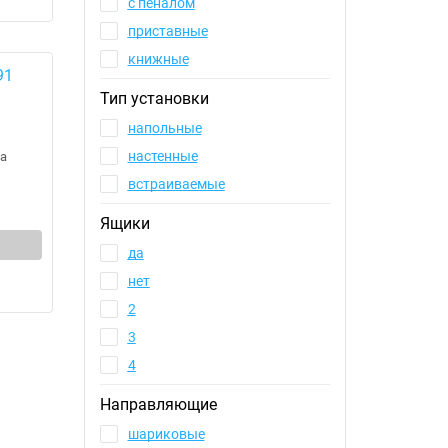
с пеналом
приставные
книжные
Тип установки
напольные
настенные
а
встраиваемые
Ящики
да
нет
2
3
4
Направляющие
шариковые