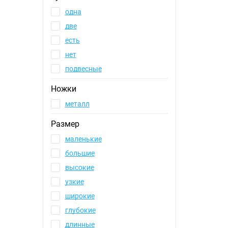
одна
две
есть
нет
подвесные
Ножки
металл
Размер
маленькие
большие
высокие
узкие
широкие
глубокие
длинные