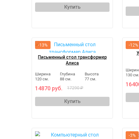
Купить
-13%
-12%
У
Письменный стол трансформер
Алиса
Ширин
Ширина
Глубина
Высота
130 см
120 см.
88 см.
77 см.
1640
14870 руб.
17290 ₽
Купить
-3%