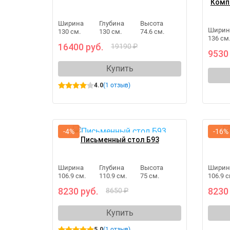
Комп
Ширина
Глубина
Высота
Ширин
130 см.
130 см.
74.6 см.
136 см
16400 руб.
19190 ₽
9530
Купить
4.0
(1 отзыв)
-4%
-16%
Письменный стол Б93
Ширина
Глубина
Высота
Ширин
106.9 см.
110.9 см.
75 см.
106.9 с
8230 руб.
8230
8650 ₽
Купить
5.0
(1 отзыв)