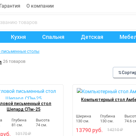
Гарантия
О компании
Кухня
Спальня
Детская
Мебел
 письменные столы
л
26 товаров
⇅
Сорти
Компьютерный стол Амб
гловой письменный стол
Шепард СПм-25
Ширина
Глубина
Высот
а
Глубина
Высота
130 см.
130 см.
74.6 с
.
81 см.
74 см.
13790 руб.
14210 ₽
 руб.
10170 ₽