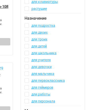
для клавиатуры
р-10Я
растушие
Назначение
а
м.
для подростка
для двоих
для троих
для детей
для школьника
для учителя
для девочки
для мальчика
9
для первоклассника
для геймеров
а
м.
для работы
для персонала