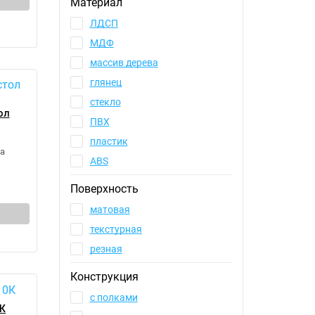
Материал
ЛДСП
МДФ
массив дерева
глянец
стекло
ол
ПВХ
пластик
а
ABS
Поверхность
матовая
текстурная
резная
Конструкция
с полками
0К