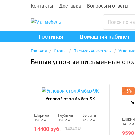
Контакты
Доставка
Вопросы и ответы
Гостиная
Домашний кабинет
Главная
/
Столы
/
Письменные столы
/
Угловые
Белые угловые письменные сто
-5%
Угловой стол Амбер-9К
У
Ширина
Глубина
Высота
Ширин
130 см.
130 см.
74.6 см.
145 см
14400 руб.
14840 ₽
9590