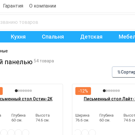
Гарантия
О компании
Кухня
Спальня
Детская
Мебел
ные
й панелью
54 товара
⇅
Сорти
-12%
сьменный стол Остин-2К
Письменный стол Лайт-
а
Глубина
Высота
Ширина
Глубина
Высо
.
60 см.
74.6 см.
76.6 см.
60 см.
74.6 с