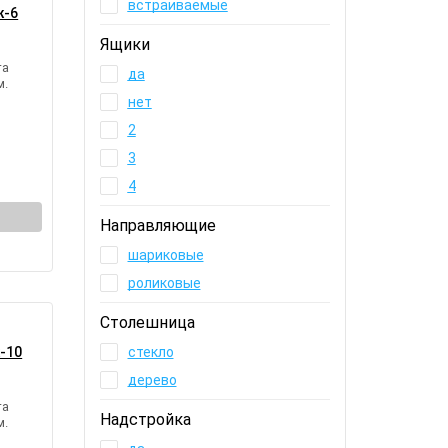
встраиваемые
ж-6
Ящики
та
да
м.
нет
2
3
4
Направляющие
шариковые
роликовые
Столешница
-10
стекло
дерево
та
Надстройка
м.