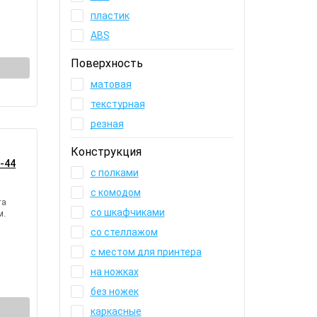
пластик
ABS
Поверхность
матовая
текстурная
резная
Конструкция
-44
с полками
с комодом
та
со шкафчиками
м.
со стеллажом
с местом для принтера
на ножках
без ножек
каркасные