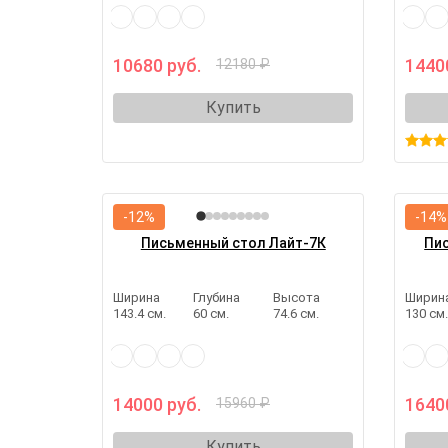
10680 руб.
1440
12180 ₽
Купить
-12%
-14%
Письменный стол Лайт-7К
Пи
Ширина
Глубина
Высота
Ширин
143.4 см.
60 см.
74.6 см.
130 см
14000 руб.
1640
15960 ₽
Купить