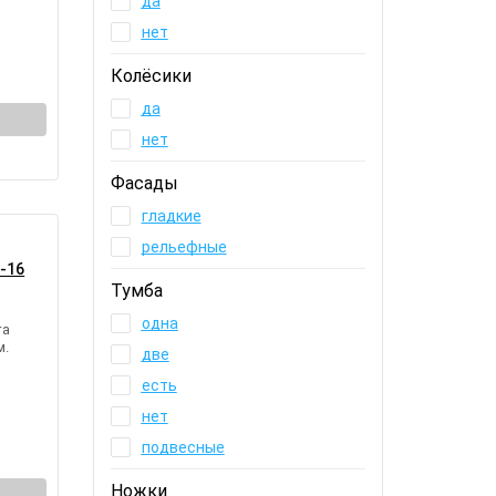
да
нет
Колёсики
да
нет
Фасады
гладкие
рельефные
-16
Тумба
одна
та
м.
две
есть
нет
подвесные
Ножки