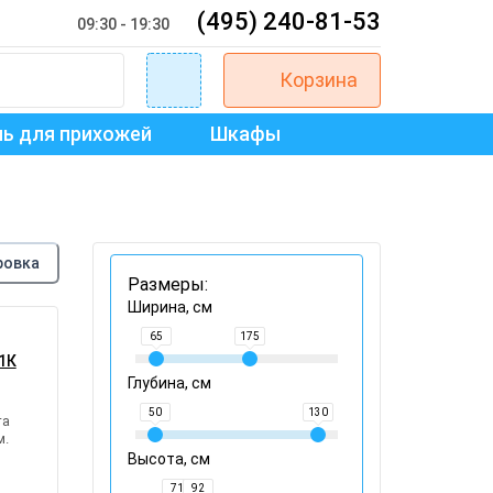
(495) 240-81-53
09:30 - 19:30
Корзина
ь для прихожей
Шкафы
ровка
Размеры:
Ширина, см
65
175
1К
Глубина, см
50
130
та
м.
Высота, см
71
92