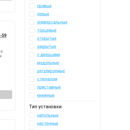
правые
левые
универсальные
торцевые
-59
открытые
закрытые
та
с дверцами
м.
модульные
регулируемые
с пеналом
приставные
книжные
Тип установки
напольные
настенные