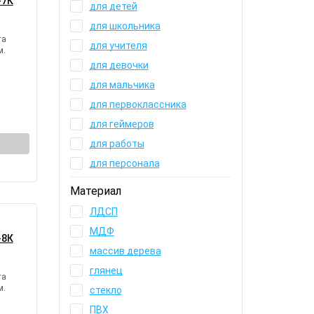
-7К
для детей
для школьника
та
для учителя
м.
для девочки
для мальчика
для первоклассника
для геймеров
для работы
для персонала
Материал
ЛДСП
МДФ
-8К
массив дерева
глянец
та
м.
стекло
ПВХ