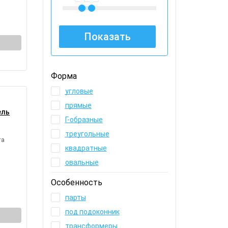
Форма
угловые
прямые
ель
Г-образные
треугольные
та
квадратные
овальные
Особенность
парты
под подоконник
трансформеры