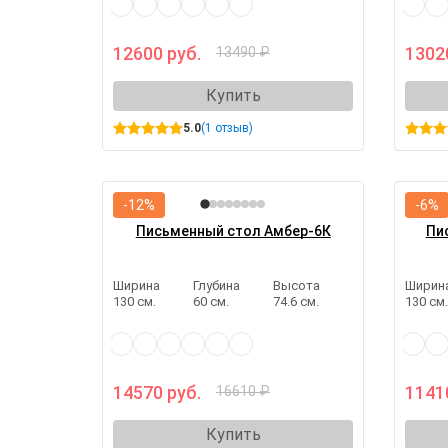
12600 руб.
1302
13490 ₽
Купить
5.0
(1 отзыв)
-12%
-6%
Письменный стол Амбер-6К
Пи
Ширина
Глубина
Высота
Ширин
130 см.
60 см.
74.6 см.
130 см
14570 руб.
1141
16610 ₽
Купить