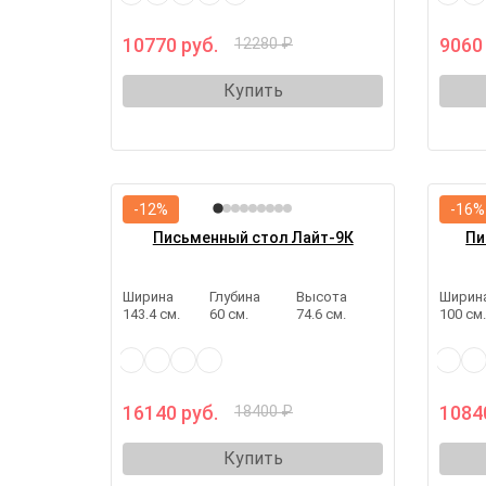
10770 руб.
9060
12280 ₽
Купить
-12%
-16%
Письменный стол Лайт-9К
Пи
Ширина
Глубина
Высота
Ширин
143.4 см.
60 см.
74.6 см.
100 см
16140 руб.
1084
18400 ₽
Купить