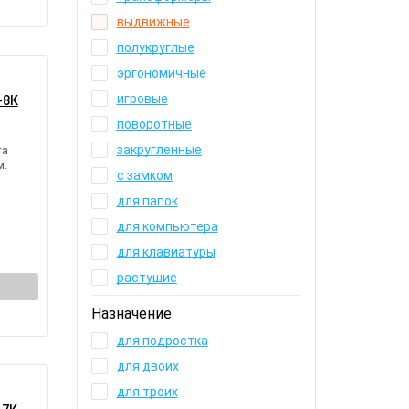
выдвижные
полукруглые
эргономичные
игровые
-8К
поворотные
закругленные
та
м.
с замком
для папок
для компьютера
для клавиатуры
растушие
Назначение
для подростка
для двоих
для троих